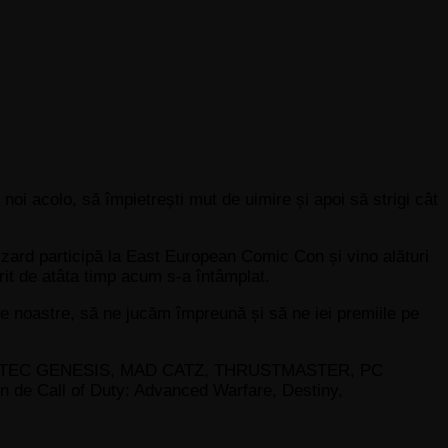
 noi acolo, să împietrești mut de uimire și apoi să strigi cât
izzard participă la East European Comic Con și vino alături
it de atâta timp acum s-a întâmplat.
ile noastre, să ne jucăm împreună și să ne iei premiile pe
@DD, NATEC GENESIS, MAD CATZ, THRUSTMASTER, PC
n de Call of Duty: Advanced Warfare, Destiny,