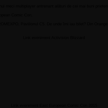
ui meci multiplayer antrenant alături de cei mai buni prieteni 
European Comic Con.
 ROMEXPO, Pavilionul C5. De unde îmi iau bilet? Din Orang
Link eveniment Activision Blizzard
Link eveniment East European Comic Con 2015