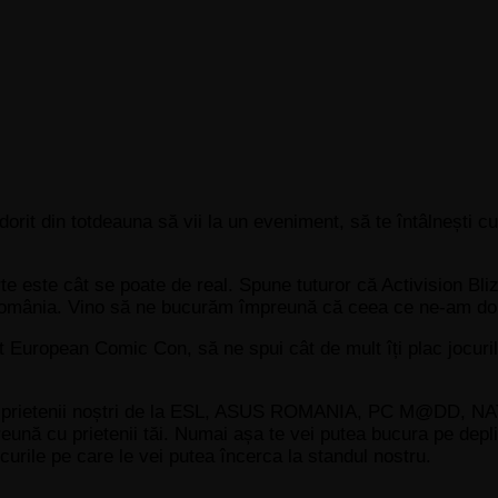
 dorit din totdeauna să vii la un eveniment, să te întâlnești cu
rte este cât se poate de real. Spune tuturor că Activision Bl
 România. Vino să ne bucurăm împreună că ceea ce ne-am dor
ast European Comic Con, să ne spui cât de mult îți plac jocur
uri de prietenii noștri de la ESL, ASUS ROMANIA, PC M
 cu prietenii tăi. Numai așa te vei putea bucura pe depli
urile pe care le vei putea încerca la standul nostru.