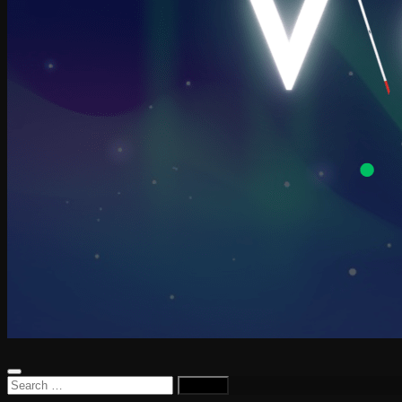
Search
for: