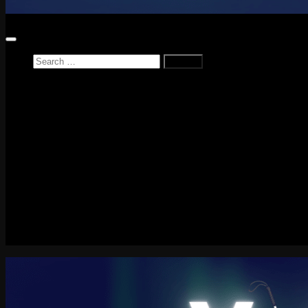
Search
for:
Home
News
Reviews
Game Reviews
Entertainment Review
PlayStation
PlayStation Plus
LEGO
Xbox
Nintendo Switch
Tech
About me