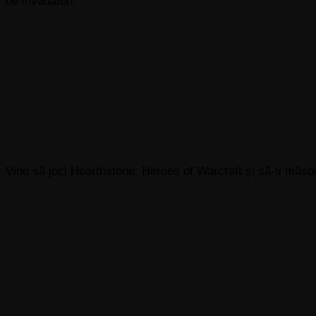
de invadatori.
Vino să joci Hearthstone: Heroes of Warcraft și să-ți măsori