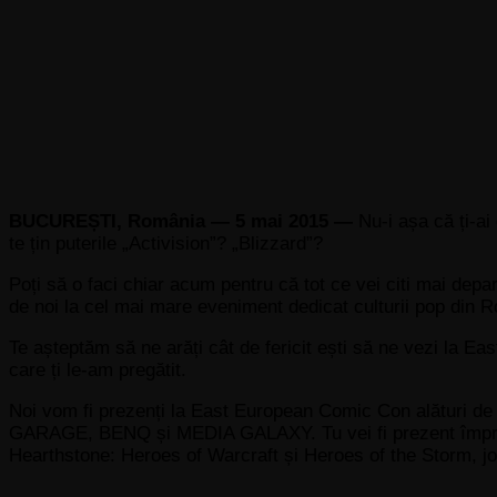
BUCUREȘTI, România — 5 mai 2015 —
Nu-i așa că ți-ai
te țin puterile „Activision”? „Blizzard”?
Poți să o faci chiar acum pentru că tot ce vei citi mai depa
de noi la cel mai mare eveniment dedicat culturii pop din
Te așteptăm să ne arăți cât de fericit ești să ne vezi la E
care ți le-am pregătit.
Noi vom fi prezenți la East European Comic Con alăt
GARAGE, BENQ și MEDIA GALAXY. Tu vei fi prezent împreună
Hearthstone: Heroes of Warcraft și Heroes of the Storm, joc