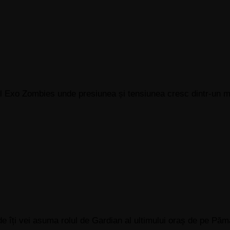
ul Exo Zombies unde presiunea și tensiunea cresc dintr-un m
unde îți vei asuma rolul de Gardian al ultimului oraș de pe Păm