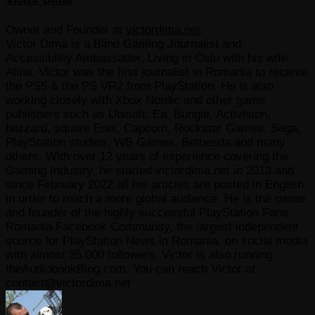
Owner and Founder
at
victordima.net
Victor Dima is a Blind Gaming Journalist and
Accessibility Ambassador, Living in Oslo with his wife
Alina. Victor was the first journalist in Romania to receive
the PS5 & the PS VR2 from PlayStation. He is also
working closely with Xbox Nordic and other game
publishers such as Ubisoft, Ea, Bungie, Activision,
blizzard, square Enix, Capcom, Rockstar Games, Sega,
PlayStation studios, WB Games, Bethesda and many
others. With over 12 years of experience covering the
Gaming Industry, he started victordima.net in 2013 and
since February 2022 all his articles are posted in English
in order to reach a more global audience. He is the owner
and founder of the highly successful PlayStation Fans
Romania Facebook Community, the largest independent
source for PlayStation News in Romania, on social media
with almost 35.000 followers. Victor is also running
theAudiobookBlog.com. You can reach Victor at
contact@victordima.net