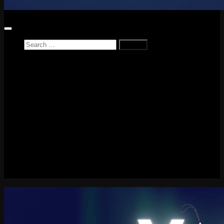
Search
for:
Home
News
Reviews
Game Reviews
Entertainment Review
PlayStation
PlayStation Plus
LEGO
Xbox
Nintendo Switch
Tech
About me