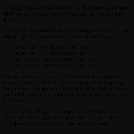
Pe lângă Netflix,
Smart DNS Proxy
îți deblochează Hulu,
HBO, Amazon Instant Video, Pandora, Spotify și multe
altele.
Poți încerca Smart DNS Proxy Gratuit pentru 14 zile, apoi
poți opta pentru abonamente extrem de avantajoase.
30 de zile – 4.90$ (0% reducere)
90 de zile – 12.90$ (12% reducere)
365 de zile – 34.90$ (40% reducere)
730 de zile – 49.90$ (57% reducere)
Configurarea serviciului este foarte simplă și intuitivă
deoarece
Smart DNS Proxy
este compatibil cu aproape
orice device. Computer cu Windows, Mac IS X sau Linux,
PS4, PS3, Xbox One, Xbox 360, iPad, iPhone, Apple TV
și Android.
Eu vizionez Netflix pe , configurarea DNS-ului a durat fix
un minut și am scăpat de toate problemele pe care le
întâmpinam până acum cu acele servicii nesigure.