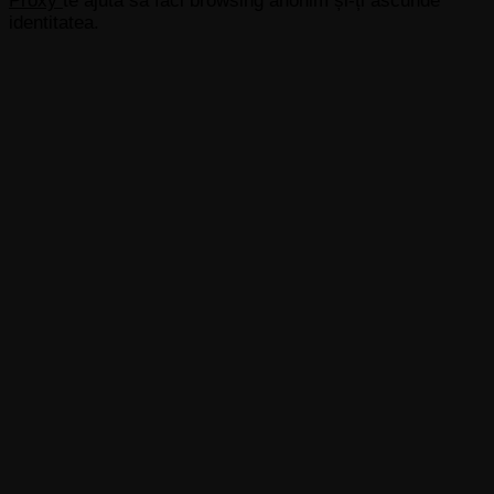
Proxy
te ajută să faci browsing anonim și-ți ascunde
identitatea.