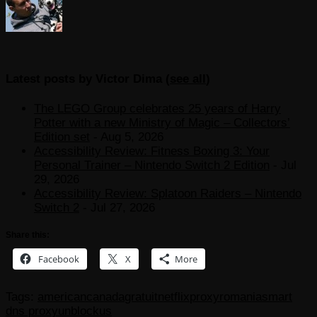
Latest posts by Victor Dima
(
see all
)
The LEGO Group celebrates 25 years of Harry
Potter with a new Ministry of Magic – Collectors’
Edition set
- Aug 5, 2026
Accessibility Review: Fitness Boxing 3: Your
Personal Trainer – Nintendo Switch 2 Edition
- Jul
29, 2026
Accessibility Review: Splatoon Raiders – Nintendo
Switch 2
- Jul 27, 2026
Share this:
Facebook
X
More
Tags:
american
canada
gratuit
netflix
proxy
romania
smart
dns proxy
unblock
us