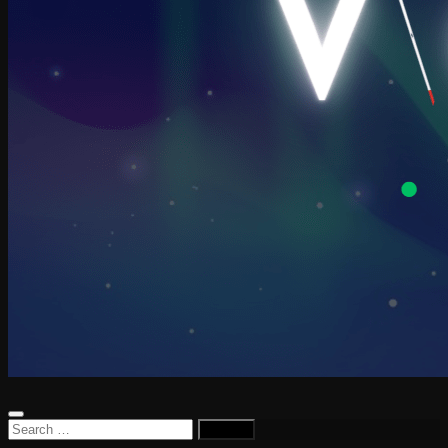
Search
for: