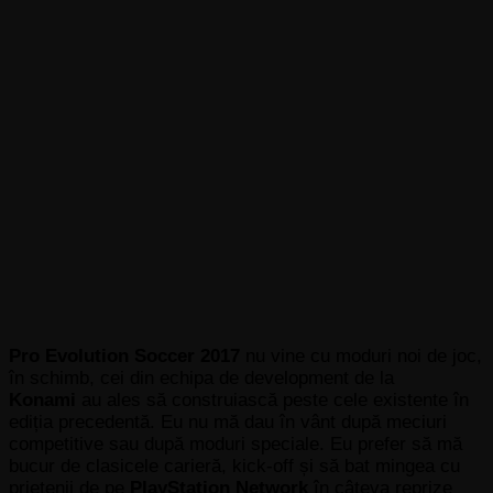
Pro Evolution Soccer 2017
nu vine cu moduri noi de joc,
în schimb, cei din echipa de development de la
Konami
au ales să construiască peste cele existente în
ediția precedentă. Eu nu mă dau în vânt după meciuri
competitive sau după moduri speciale. Eu prefer să mă
bucur de clasicele carieră, kick-off și să bat mingea cu
prietenii de pe
PlayStation Network
în câteva reprize