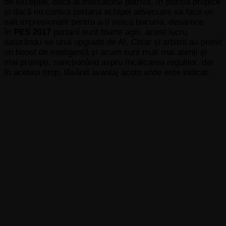
de excepție, dacă ai marcatorul potrivit, în poziția propice
și dacă nu cumva portarul echipei adversare va face un
salt impresionant pentru a-ți strica bucuria, deoarece
în
PES 2017
portarii sunt foarte agili, acest lucru
datorându-se unui upgrade de AI
.
Chiar și arbitrii au primit
un boost de inteligență și acum sunt mult mai atenți și
mai prompți, sancționând aspru încălcarea regulilor, dar
în același timp, lăsând avantaj acolo unde este indicat.