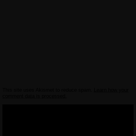
This site uses Akismet to reduce spam.
Learn how your
comment data is processed.
COPYRIGHT 2013-2025 VICTORDIMA.NET. ALL
RIGHTS RESERVED.