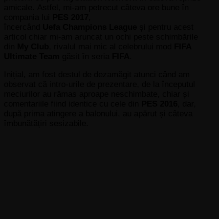
amicale. Astfel, mi-am petrecut câteva ore bune în
compania lui
PES 2017
,
încercând
Uefa Champions
League
și pentru acest
articol chiar mi-am aruncat un ochi peste schimbările
din
My Club
, rivalul mai mic al celebrului mod
FIFA
Ultimate Team
găsit în seria
FIFA
.
Inițial, am fost destul de dezamăgit atunci când am
observat că intro-urile de prezentare, de la începutul
meciurilor au rămas aproape neschimbate, chiar și
comentariile fiind identice cu cele din
PES 2016
, dar,
după prima atingere a balonului, au apărut și câteva
îmbunătățiri sesizabile.