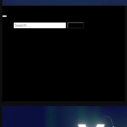
Home
News
Reviews
Game Reviews
Entertainment Review
PlayStation
PlayStation Plus
LEGO
Xbox
Nintendo Switch
Tech
About me