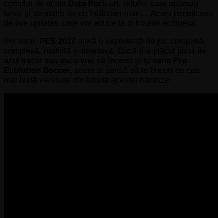
complet de acele
Data Pack
-uri, oribile, care apăreau
lunar și de multe ori cu întârzieri mari… Acum beneficiem
de live updates care vor aduce la zi loturile echipelor.
Per total,
PES 2017
oferă o experiență de joc completă,
complexă, realistă și imersivă. Dacă ți-a plăcut jocul de
anul trecut sau dacă vrei să încerci și tu seria
Pro
Evolution Soccer,
acum ai șansă să te bucuri de cea
mai bună versiune din istoria acestei francize.