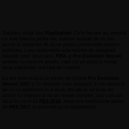
Salutare, dragi fani
PlayStation
! Ca în fiecare an, imediat
ce vine toamna peste noi, suntem asaltați de un nou
sezon al lansărilor de jocuri pentru platformele noastre
preferate. Luna septembrie este extrem de așteptată
datorită celor două serii,
FIFA
și
Pro Evolution Soccer
,
ambele cu versiuni anuale, care vin pe piață la numai
două săptămâni una față de cealaltă.
Eu am avut ocazia să testez de curând
Pro Evolution
Soccer 2017
și în rândurile care urmează îți voi spune și
ţie cu ce sentiment m-a lăsat. Am decis să scriu un
articol cu impresii și nu un review complet, așa cum am
făcut în cazul lui
PES 2016
, deoarece modificările aduse
de
PES 2017
nu schimbă jocul fundamental.