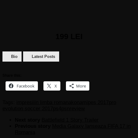
199 LEI
Bio
Latest Posts
Share this:
Facebook
X
More
Tags:
impresii
in limba romana
konami
pes 2017
pro
evolution soccer 2017
ps4
psn
review
Next story
Battlefield 1 Story Trailer
Previous story
Media Galaxy lanseaza FIFA 17 in
Romania