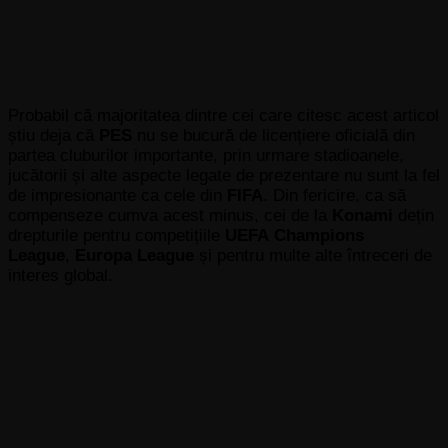
Probabil că majoritatea dintre cei care citesc acest articol
știu deja că
PES
nu se bucură de licențiere oficială din
partea cluburilor importante, prin urmare stadioanele,
jucătorii și alte aspecte legate de prezentare nu sunt la fel
de impresionante ca cele din
FIFA
. Din fericire, ca să
compenseze cumva acest minus, cei de la
Konami
dețin
drepturile pentru competițiile
UEFA
Champions
League
,
Europa League
și pentru multe alte întreceri de
interes global.