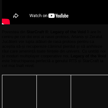
Povestea din
StarCraft II: Legacy of the Void
îi are în
centru pe cei doi eroi ai rasei protoss, Artanis și Zeratul.
Jucătorii vor lupta alături de rasa protoss pentru ca
aceștia să-și recupereze căminul pierdut și să anihileze
răul care amenință toate ființele din univers. Cu unități noi
și moduri multiplayer cooperative noi,
Legacy of the Void
este întruchiparea perfectă a genului RTS și StarCraft la
cel mai înalt nivel.