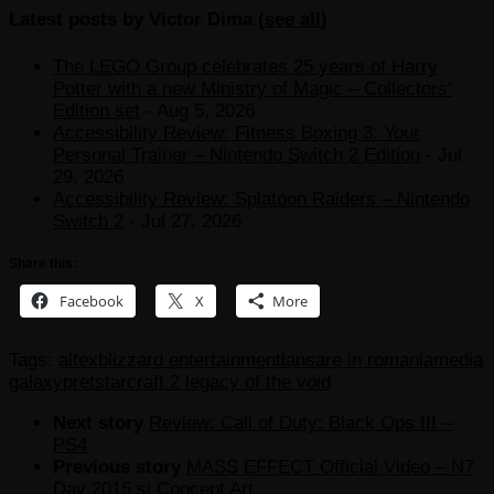
Latest posts by Victor Dima
(
see all
)
The LEGO Group celebrates 25 years of Harry
Potter with a new Ministry of Magic – Collectors’
Edition set
- Aug 5, 2026
Accessibility Review: Fitness Boxing 3: Your
Personal Trainer – Nintendo Switch 2 Edition
- Jul
29, 2026
Accessibility Review: Splatoon Raiders – Nintendo
Switch 2
- Jul 27, 2026
Share this:
Facebook
X
More
Tags:
altex
blizzard entertainment
lansare in romania
media
galaxy
pret
starcraft 2 legacy of the void
Next story
Review: Call of Duty: Black Ops III –
PS4
Previous story
MASS EFFECT Official Video – N7
Day 2015 si Concept Art