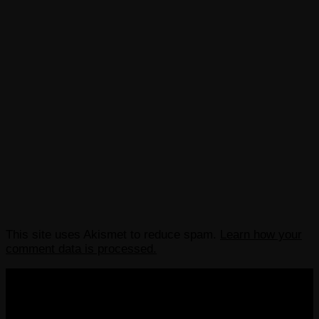
This site uses Akismet to reduce spam.
Learn how your
comment data is processed.
COPYRIGHT 2013-2025 VICTORDIMA.NET. ALL
RIGHTS RESERVED.