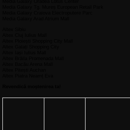
Media Galaxy Oradea Lotus Center
Media Galaxy Tg. Mureș European Retail Park
Media Galaxy Craiova Electroputere Parc
Media Galaxy Arad Atrium Mall
Altex Sibiu
Altex Cluj Iulius Mall
Altex Ploiești Shopping City Mall
Altex Galați Shopping City
Altex Iași Iulius Mall
Altex Brăila Promenada Mall
Altex Bacău Arena Mall
Altex Pitești Auchan
Altex Piatra Neamț Eva
Revendică moștenirea ta!