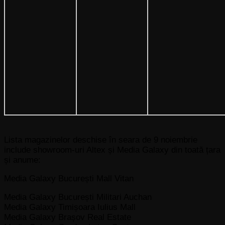
Lista magazinelor deschise în seara de 9 noiembrie
include showroom-uri Altex și Media Galaxy din toată țara
și anume:
Media Galaxy București Mall Vitan
Media Galaxy București Militari Auchan
Media Galaxy Timișoara Iulius Mall
Media Galaxy Brașov Real Estate