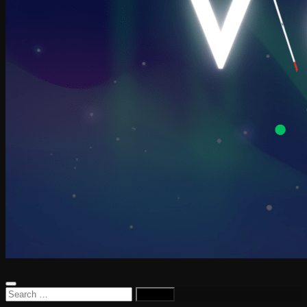
Search
for: