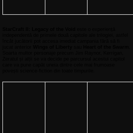
StarCraft II: Legacy of the Void
este o experiență
independentă de primele două capitole ale trilogiei, astfel
încât jucătorii pot accesa imediat campania fără să fi
jucat anterior
Wings of Liberty
sau
Heart of the Swarm
.
Soarta multor personaje precum Jim Raynor, Kerrigan,
Zeratul și alții se va decide pe parcursul acestui capitol
care va pune capăt uneia dintre cele mai frumoase
povești science-fiction din toate timpurile.