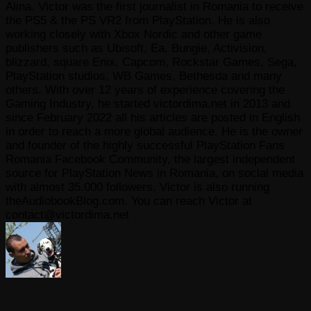
Alina. Victor was the first journalist in Romania to receive
the PS5 & the PS VR2 from PlayStation. He is also
working closely with Xbox Nordic and other game
publishers such as Ubisoft, Ea, Bungie, Activision,
blizzard, square Enix, Capcom, Rockstar Games, Sega,
PlayStation studios, WB Games, Bethesda and many
others. With over 12 years of experience covering the
Gaming Industry, he started victordima.net in 2013 and
since February 2022 all his articles are posted in English
in order to reach a more global audience. He is the owner
and founder of the highly successful PlayStation Fans
Romania Facebook Community, the largest independent
source for PlayStation News in Romania, on social media
with almost 35.000 followers. Victor is also running
theAudiobookBlog.com. You can reach Victor at
contact@victordima.net