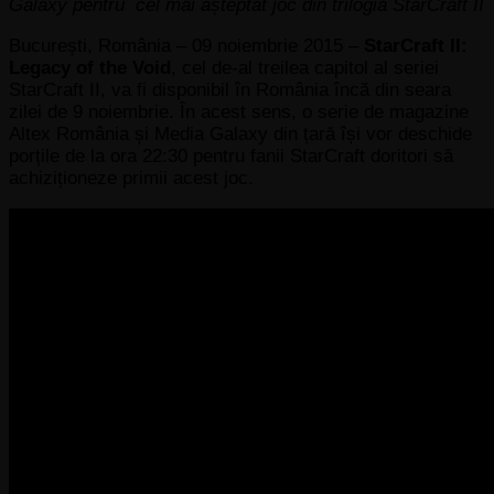
Galaxy pentru
cel mai așteptat joc din trilogia StarCraft II
București, România – 09 noiembrie 2015 –
StarCraft II:
Legacy of the Void
, cel de-al treilea capitol al seriei
StarCraft II, va fi disponibil în România încă din seara
zilei de 9 noiembrie. În acest sens, o serie de magazine
Altex România și Media Galaxy din țară își vor deschide
porțile de la ora 22:30 pentru fanii StarCraft doritori să
achiziționeze primii acest joc.