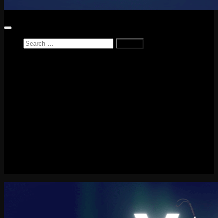
Search
for:
Home
News
Reviews
Game Reviews
Entertainment Review
PlayStation
PlayStation Plus
LEGO
Xbox
Nintendo Switch
Tech
About me