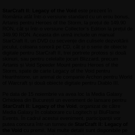
StarCraft II: Legacy of the Void
este prezent în
România atât într-o versiune standard cu un erou bonus,
Artanis pentru Heroes of the Storm, la prețul de 149.90
RON, cât și într-o versiune Collector’s Edition la prețul de
349.90 RON. Aceasta din urmă include un manual
StarCraft II, un DVD cu secvențe din culisele dezvoltării
jocului, coloana sonoră pe CD, cât și o serie de obiecte
digitale pentru StarCraft II, trei portrete protoss și două
skinuri, sau pentru celelalte jocuri Blizzard, precum
Artanis și Void Speeder Mount pentru Heroes of the
Storm, spate de carte Legacy of the Void pentru
Hearthstone, un animal de companie Archon pentru World
of Warcraft și două obiecte digitale pentru Diablo III.
Pe data de 15 noiembrie va avea loc la Media Galaxy
Orhideea din București un eveniment de lansare pentru
StarCraft II: Legacy of the Void
, organizat de către
Media Galaxy în colaborare cu Logitech și BluFlame
Events. În cadrul acestui eveniment, participanții vor
putea concura într-un turneu de
StarCraft II: Legacy of
the Void
cu premii. Mai multe detalii sunt disponibile pe