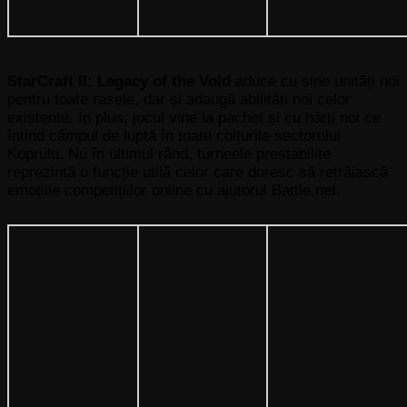
StarCraft II: Legacy of the Void
aduce cu sine unități noi
pentru toate rasele, dar și adaugă abilități noi celor
existente. În plus, jocul vine la pachet și cu hărți noi ce
întind câmpul de luptă în toate colțurile sectorului
Koprulu. Nu în ultimul rând, turneele prestabilite
reprezintă o funcție utilă celor care doresc să retrăiască
emoțiile competițiilor online cu ajutorul Battle.net.