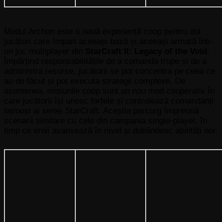
Modul Archon este o nouă experiență coop pentru doi
jucători care împart aceeași bază și aceeași armată într-
un joc multiplayer din
StarCraft II: Legacy of the Void
.
Împărțind responsabilitățile de a comanda trupe și de a
administra resurse, jucătorii se pot concentra pe ceea ce
au de făcut și pot executa strategii complexe. De
asemenea, misiunile coop sunt un nou mod cooperativ în
care jucătorii își unesc forțele și controlează comandanți
faimoși ai seriei StarCraft. Aceștia parcurg împreună
scenarii similare cu cele din campania single-player, în
timp ce eroii avansează în nivel și dobândesc abilități noi.