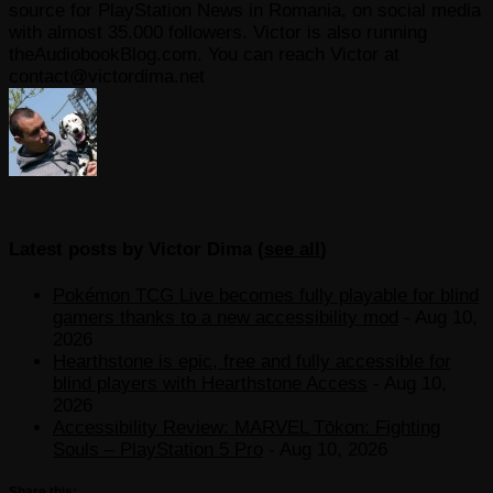
source for PlayStation News in Romania, on social media
with almost 35.000 followers. Victor is also running
theAudiobookBlog.com. You can reach Victor at
contact@victordima.net
Latest posts by Victor Dima
(
see all
)
Pokémon TCG Live becomes fully playable for blind
gamers thanks to a new accessibility mod
- Aug 10,
2026
Hearthstone is epic, free and fully accessible for
blind players with Hearthstone Access
- Aug 10,
2026
Accessibility Review: MARVEL Tōkon: Fighting
Souls – PlayStation 5 Pro
- Aug 10, 2026
Share this: