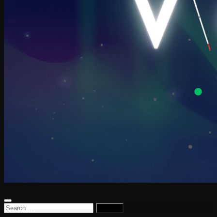
Search
for: