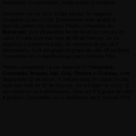
eveniment cu concursuri, multe premii și surprize.
Înscrierile se vor face la fața locului, în magazin,
începând cu ora 17:00. Evenimentul este gratuit și
deschis pentru toți doritorii. Pentru competiția din
București
, sunt disponibile 64 de locuri în concurs (în
cazul în care sunt mai mult de 64 de înscriși, se va
organiza o tragere la sorți), iar sistemul de joc va fi
eliminatoriu, încă din grupe (4 grupe de câte 16 jucători).
Competiția se va desfășura pe patru console PS4.
Pentru competițiile ce vor avea loc în
Timișoara,
Constanța, Brașov, Iași, Cluj, Oradea
și
Craiova,
sunt
disponibile 32 de locuri, în fiecare oraș (în cazul în care
sunt mai mult de 32 de înscriși, vor fi trageri la sorți). Și
aici sistemul va fi eliminatoriu, însă vor fi 8 grupe de câte
4 jucători. Competiția se va desfășura pe 2 console PS4.