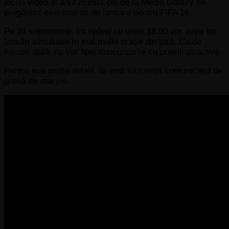
jocuri video și anul acesta cei de la Media Galaxy ne
pregătesc evenimente de lansare pentru FIFA 16.
Pe 24 septembrie, începând cu orele 18:00 vor avea loc
lansări simultane în mai multe orașe din țară. Ca de
fiecare dată, nu vor lipsi concursurile cu premii atractive.
Pentru mai multe detalii, te invit să citești comunicatul de
presă de mai jos.