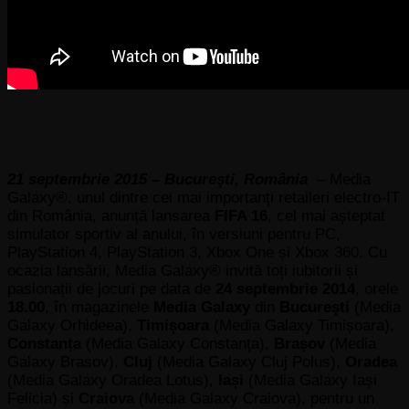
21 septembrie 2015 – Bucureşti, România
– Media
Galaxy®, unul dintre cei mai importanţi retaileri electro-IT
din România, anunță lansarea
FIFA 16
, cel mai așteptat
simulator sportiv al anului, în versiuni pentru PC,
PlayStation 4, PlayStation 3, Xbox One și Xbox 360. Cu
ocazia lansării, Media Galaxy® invită toți iubitorii și
pasionații de jocuri pe data de
24 septembrie 2014
, orele
18.00
, în magazinele
Media Galaxy
din
București
(Media
Galaxy Orhideea),
Timișoara
(Media Galaxy Timișoara),
Constanța
(Media Galaxy Constanța),
Brașov
(Media
Galaxy Brasov),
Cluj
(Media Galaxy Cluj Polus),
Oradea
(Media Galaxy Oradea Lotus),
Iași
(Media Galaxy Iași
Felicia) și
Craiova
(Media Galaxy Craiova), pentru un