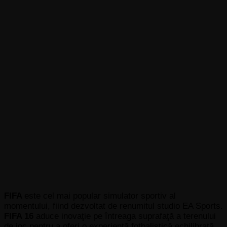
FIFA
este cel mai popular simulator sportiv al
momentului, fiind dezvoltat de renumitul studio EA Sports.
FIFA 16
aduce inovaţie pe întreaga suprafaţă a terenului
de joc pentru a oferi o experienţă fotbalistică echilibrată,