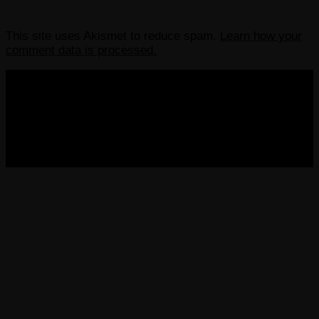
This site uses Akismet to reduce spam.
Learn how your
comment data is processed.
COPYRIGHT 2013-2025 VICTORDIMA.NET. ALL
RIGHTS RESERVED.