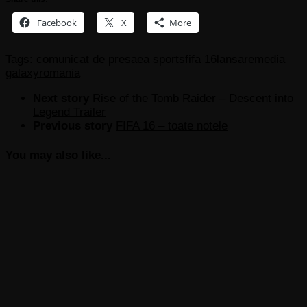
Facebook
X
More
Tags:
comunicat de presa
ea sports
fifa 16
lansare
media
galaxy
romania
Next story
Rise of the Tomb Raider – Descent into
Legend Trailer
Previous story
FIFA 16 – toate notele
You may also like...