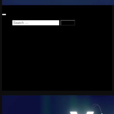
Search
for:
Home
News
Reviews
Game Reviews
Entertainment Review
PlayStation
PlayStation Plus
LEGO
Xbox
Nintendo Switch
Tech
About me