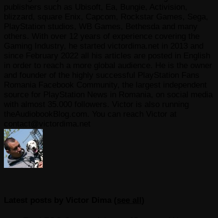
publishers such as Ubisoft, Ea, Bungie, Activision,
blizzard, square Enix, Capcom, Rockstar Games, Sega,
PlayStation studios, WB Games, Bethesda and many
others. With over 12 years of experience covering the
Gaming Industry, he started victordima.net in 2013 and
since February 2022 all his articles are posted in English
in order to reach a more global audience. He is the owner
and founder of the highly successful PlayStation Fans
Romania Facebook Community, the largest independent
source for PlayStation News in Romania, on social media
with almost 35.000 followers. Victor is also running
theAudiobookBlog.com. You can reach Victor at
contact@victordima.net
Latest posts by Victor Dima
(
see all
)