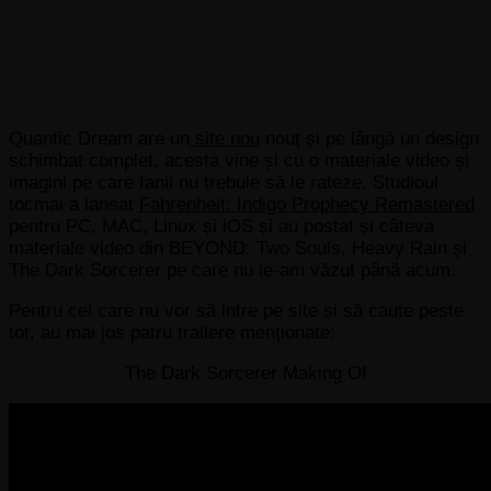
Quantic Dream are un
site nou
nouț și pe lângă un design
schimbat complet, acesta vine și cu o materiale video și
imagini pe care fanii nu trebuie să le rateze. Studioul
tocmai a lansat
Fahrenheit: Indigo Prophecy Remastered
pentru PC, MAC, Linux și iOS și au postat și câteva
materiale video din BEYOND: Two Souls, Heavy Rain și
The Dark Sorcerer pe care nu le-am văzut până acum.
Pentru cei care nu vor să intre pe site și să caute peste
tot, au mai jos patru trailere menționate:
The Dark Sorcerer Making Of