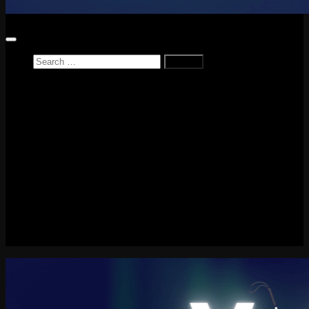
Search
for:
Home
News
Reviews
Game Reviews
Entertainment Review
PlayStation
PlayStation Plus
LEGO
Xbox
Nintendo Switch
Tech
About me