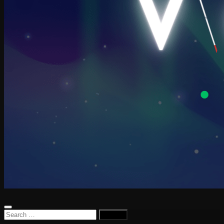
Search
for: