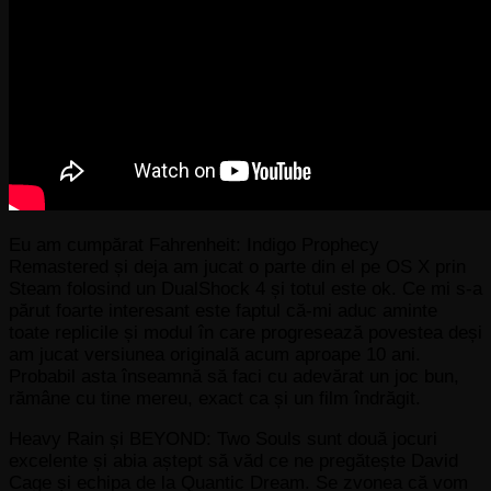
Eu am cumpărat Fahrenheit: Indigo Prophecy
Remastered și deja am jucat o parte din el pe OS X prin
Steam folosind un DualShock 4 și totul este ok. Ce mi s-a
părut foarte interesant este faptul că-mi aduc aminte
toate replicile și modul în care progresează povestea deși
am jucat versiunea originală acum aproape 10 ani.
Probabil asta înseamnă să faci cu adevărat un joc bun,
rămâne cu tine mereu, exact ca și un film îndrăgit.
Heavy Rain și BEYOND: Two Souls sunt două jocuri
excelente și abia aștept să văd ce ne pregătește David
Cage și echipa de la Quantic Dream. Se zvonea că vom