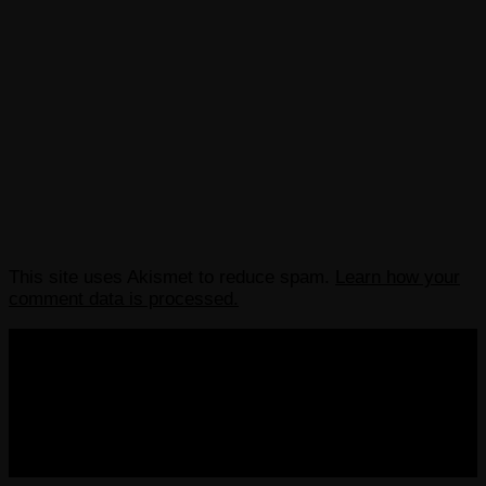
This site uses Akismet to reduce spam.
Learn how your
comment data is processed.
COPYRIGHT 2013-2025 VICTORDIMA.NET. ALL
RIGHTS RESERVED.