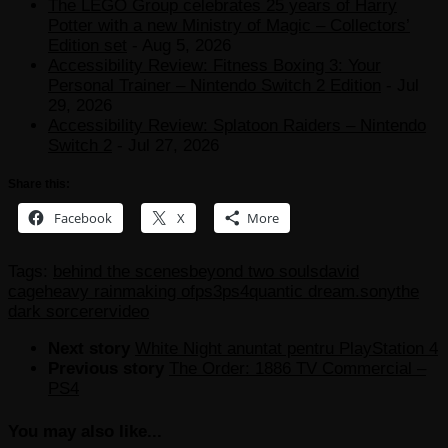
The LEGO Group celebrates 25 years of Harry
Potter with a new Ministry of Magic – Collectors’
Edition set
- Aug 5, 2026
Accessibility Review: Fitness Boxing 3: Your
Personal Trainer – Nintendo Switch 2 Edition
- Jul
29, 2026
Accessibility Review: Splatoon Raiders – Nintendo
Switch 2
- Jul 27, 2026
Share this:
Facebook
X
More
Tags:
behind the scenes
beyond two souls
david
cage
heavy rain
making of
ps3
ps4
quantic dream.
sony
the
dark sorcerer
video
Next story
White Night anuntat pentru PlayStation 4
Previous story
The Order: 1886 TV Commercial –
PS4
You may also like...