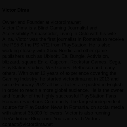
Victor Dima
Owner and Founder
at
victordima.net
Victor Dima is a Blind Gaming Journalist and
Accessibility Ambassador, Living in Oslo with his wife
Alina. Victor was the first journalist in Romania to receive
the PS5 & the PS VR2 from PlayStation. He is also
working closely with Xbox Nordic and other game
publishers such as Ubisoft, Ea, Bungie, Activision,
blizzard, square Enix, Capcom, Rockstar Games, Sega,
PlayStation studios, WB Games, Bethesda and many
others. With over 12 years of experience covering the
Gaming Industry, he started victordima.net in 2013 and
since February 2022 all his articles are posted in English
in order to reach a more global audience. He is the owner
and founder of the highly successful PlayStation Fans
Romania Facebook Community, the largest independent
source for PlayStation News in Romania, on social media
with almost 35.000 followers. Victor is also running
theAudiobookBlog.com. You can reach Victor at
contact@victordima.net