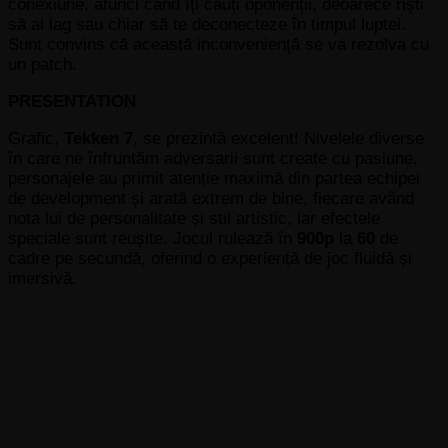
conexiune, atunci când îți cauți oponenții, deoarece riști
să ai lag sau chiar să te deconecteze în timpul luptei.
Sunt convins că această inconvenienţă se va rezolva cu
un patch.
PRESENTATION
Grafic,
Tekken 7
, se prezintă excelent! Nivelele diverse
în care ne înfruntăm adversarii sunt create cu pasiune,
personajele au primit atenție maximă din partea echipei
de development și arată extrem de bine, fiecare având
nota lui de personalitate și stil artistic, iar efectele
speciale sunt reușite. Jocul rulează în
900p
la
60
de
cadre pe secundă, oferind o experiență de joc fluidă și
imersivă.