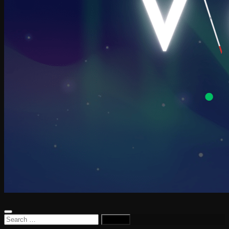
Search
for: