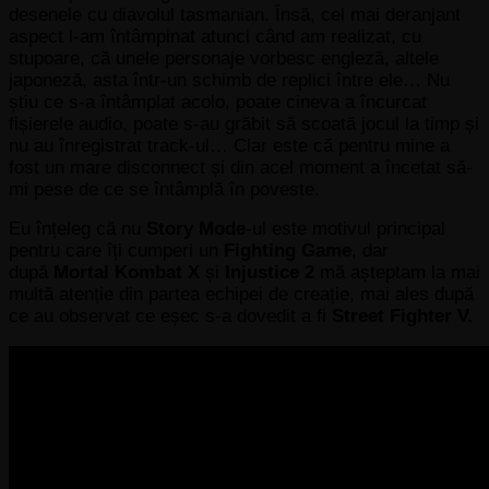
desenele cu diavolul tasmanian. Însă, cel mai deranjant
aspect l-am întâmpinat atunci când am realizat, cu
stupoare, că unele personaje vorbesc engleză, altele
japoneză, asta într-un schimb de replici între ele… Nu
știu ce s-a întâmplat acolo, poate cineva a încurcat
fișierele audio, poate s-au grăbit să scoată jocul la timp și
nu au înregistrat track-ul… Clar este că pentru mine a
fost un mare disconnect și din acel moment a încetat să-
mi pese de ce se întâmplă în poveste.
Eu înțeleg că nu
Story Mode
-ul este motivul principal
pentru care îți cumperi un
Fighting Game
, dar
după
Mortal Kombat X
și
Injustice 2
mă așteptam la mai
multă atenție din partea echipei de creație, mai ales după
ce au observat ce eșec s-a dovedit a fi
Street Fighter V
.