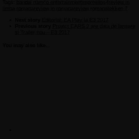
Tags:
bandai namco entertainment
impresii
ps4
review in
limba romana
review in romana
review romana
tekken 7
Next story
Editorial: EA Play la E3 2017
Previous story
Project CARS 2 are data de lansare
si Trailer nou – E3 2017
You may also like...