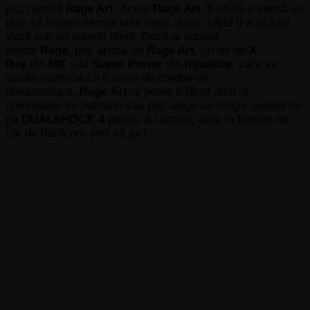
joc, numită
Rage Art
. Acest
Rage Art
îți oferă o șansă în
plus să întorci sensul unui meci atunci când ți-a scăzut
viață sub un anumit nivel. Dacă ai adunat
destul
Rage
,
poți aplica un
Rage Art
, un fel de
X
Ray
din
MK
sau
Super Power
din
I
njustice
, care va
asalta inamicul cu o serie de combo-uri
devastatoare.
Rage Art
-ul poate fi făcut dintr-o
combinație de butoane sau poți alege un singur simbol de
pe
DUALSHOCK 4
pentru a-l activa
,
asta în funcție de
cât de hardcore vrei să joci.