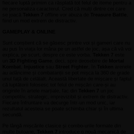
fiecare luptă primim ca răsplată tot felul de iteme pentru a
ne personaliza caracterul. Cred că mulți dintre cei care
se joacă
Tekken 7
offline vor abuza de
Treasure Battle
,
fiind un mod extrem de distractiv.
GAMEPLAY & ONLINE
Sunt conștient că se găsesc printre voi și gameri care nu
au pus în viața lor mâna pe un astfel de joc, așa că vă voi
explica, pe scurt, despre ce este vorba.
Tekken 7
este
un
3D Fighting Game
, deci, spre deosebire de
Mortal
Kombat
,
Injustice
sau
Street Fighter
, în
Tekken
arenele
au adâncime și combatanții se pot mișca la 360 de grade
unul față de celălalt. Această libertate de mișcare și faptul
că luptătorii folosesc tot felul de mișcări care-și au
originile în artele marțiale, fac din
Tekken 7
un joc
competitiv, strategic, imprevizibil și extrem de distractiv.
Fiecare înfruntare va decurge într-un mod unic, iar
rezultatul acesteia se poate schimba chiar și în ultima
secundă.
Pe lângă mișcările clasice și combo-urile formate din
multe butoane,
Tekken 7
introduce o nouă mecanică de