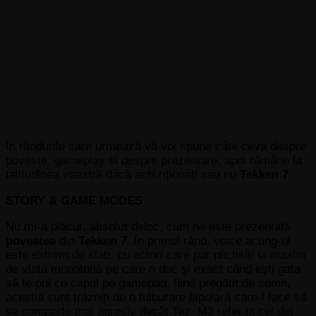
În rândurile care urmează vă voi spune câte ceva despre
poveste, gameplay și despre prezentare, apoi rămâne la
latitudinea voastră dacă achiziționați sau nu
Tekken 7
.
STORY & GAME MODES
Nu mi-a plăcut, absolut deloc, cum ne este prezentată
povestea
din
Tekken 7
. În primul rând, voice acting-ul
este extrem de slab, cu actori care par plictisiți la maxim
de viața monotonă pe care o duc și exact când ești gata
să te pui cu capul pe gamepad, fiind pregătit de somn,
aceștia sunt trăzniți de o tulburare bipolară care-i face să
se comporte mai agresiv decât Taz. Mă refer la cel din