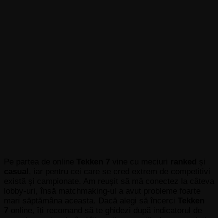
Pe partea de online
Tekken 7
vine cu meciuri
ranked
și
casual
, iar pentru cei care se cred extrem de competitivi
există și campionate. Am reușit să mă conectez la câteva
lobby-uri, însă matchmaking-ul a avut probleme foarte
mari săptămâna aceasta. Dacă alegi să încerci
Tekken
7
online, îți recomand să te ghidezi după indicatorul de