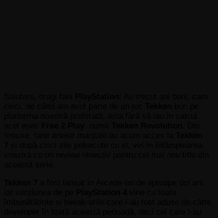
Salutare, dragi fani
PlayStation
! Au trecut ani buni, cam
cinci, de când am avut parte de un joc
Tekken
bun pe
platforma noastră preferată, asta fără să iau în calcul
acel eșec
Free 2
Play
, numit
Tekken Revolution
. Din
fericire, fanii artelor marțiale au acum acces la
Tekken
7
și după cinci zile petrecute cu el, vin în întâmpinarea
voastră cu un review obiectiv pentru cel mai nou titlu din
această serie.
Tekken 7
a fost lansat în Arcade-uri de aproape doi ani,
iar versiunea de pe
PlayStation 4
vine cu toate
îmbunătățirile și tweak-urile care i-au fost aduse de către
developer în toată această perioadă, deci cei care l-au