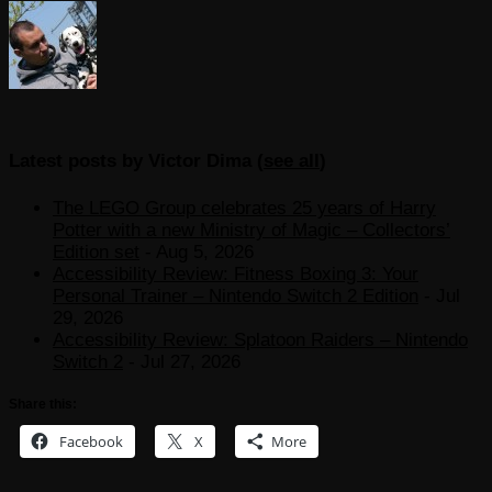
Latest posts by Victor Dima
(
see all
)
The LEGO Group celebrates 25 years of Harry
Potter with a new Ministry of Magic – Collectors’
Edition set
- Aug 5, 2026
Accessibility Review: Fitness Boxing 3: Your
Personal Trainer – Nintendo Switch 2 Edition
- Jul
29, 2026
Accessibility Review: Splatoon Raiders – Nintendo
Switch 2
- Jul 27, 2026
Share this:
Facebook
X
More