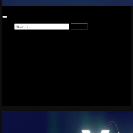
Search
for:
Home
News
Reviews
Game Reviews
Entertainment Review
PlayStation
PlayStation Plus
LEGO
Xbox
Nintendo Switch
Tech
About me