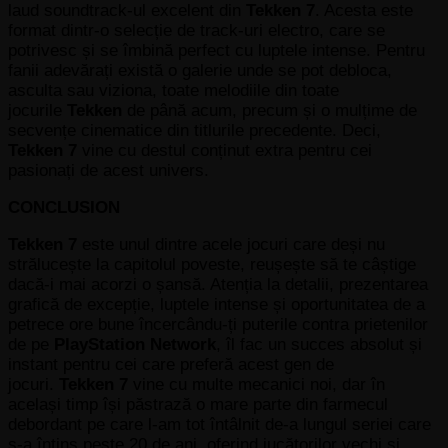
laud soundtrack-ul excelent din
Tekken 7
. Acesta este
format dintr-o selecție de track-uri electro, care se
potrivesc și se îmbină perfect cu luptele intense. Pentru
fanii adevărați există o galerie unde se pot debloca,
asculta sau viziona, toate melodiile din toate
jocurile
Tekken
de până acum, precum și o mulțime de
secvențe cinematice din titlurile precedente. Deci,
Tekken 7
vine cu destul conținut extra pentru cei
pasionați de acest univers.
CONCLUSION
Tekken 7
este unul dintre acele jocuri care deși nu
strălucește la capitolul poveste, reușește să te câștige
dacă-i mai acorzi o șansă. Atenția la detalii, prezentarea
grafică de excepție, luptele intense și oportunitatea de a
petrece ore bune încercându-ți puterile contra prietenilor
de pe
PlayStation
Network
,
îl fac un succes absolut și
instant pentru cei care preferă acest gen de
jocuri.
Tekken 7
vine cu multe mecanici noi, dar în
același timp își păstrază o mare parte din farmecul
debordant pe care l-am tot întâlnit de-a lungul seriei care
s-a întins peste 20 de ani, oferind jucătorilor vechi și