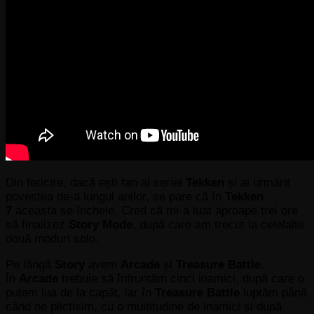
Din fericire, dacă ești fan al seriei
Tekken
și ai urmărit
povestea de-a lungul anilor, se pare că în
Tekken
7
aceasta se încheie. Cred că mi-a luat aproape trei ore
să finalizez
Story Mode
, după care am trecut la celelalte
două moduri solo.
Pe lângă
Story
avem
Arcade
și
Treasure Battle
.
În
Arcade
trebuie să înfruntăm cinci inamici, după care o
putem lua de la capăt, iar în
Treasure Battle
luptăm până
când ne plictisim, cu o multitudine de inamici și după