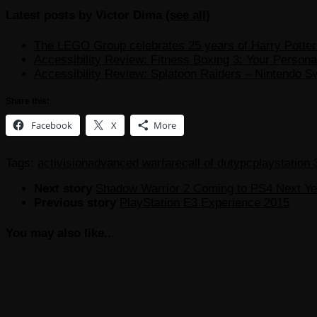
Latest posts by Victor Dima
(
see all
)
The LEGO Group celebrates 25 years of Harry Potter w
Accessibility Review: Fitness Boxing 3: Your Personal
Accessibility Review: Splatoon Raiders – Nintendo S
Share this:
Facebook
X
More
Tags:
activision
advanced warfare
call of duty
pc
playstation 
Next story
Shadow Warrior 2 Coming to PS4 Next Ye
Previous story
PlayStation E3 Experience 2015
You may also like...