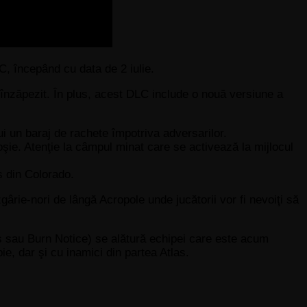
, începând cu data de 2 iulie.
n înzăpezit. În plus, acest DLC include o nouă versiune a
i un baraj de rachete împotriva adversarilor.
oşie. Atenţie la câmpul minat care se activează la mijlocul
s din Colorado.
rie-nori de lângă Acropole unde jucătorii vor fi nevoiţi să
s sau Burn Notice) se alătură echipei care este acum
e, dar şi cu inamici din partea Atlas.