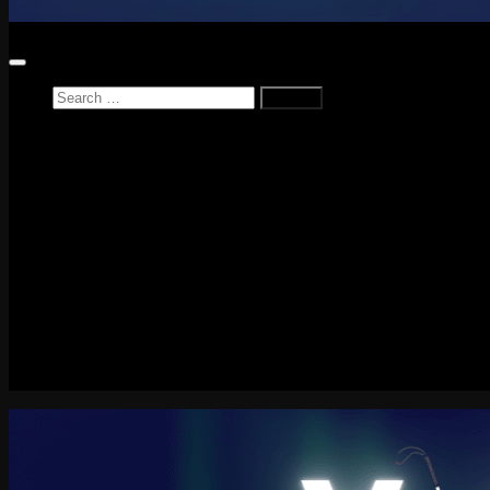
Search
for:
Home
News
Reviews
Game Reviews
Entertainment Review
PlayStation
PlayStation Plus
LEGO
Xbox
Nintendo Switch
Tech
About me