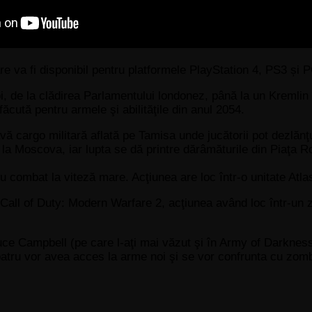
va fi disponibil pentru platformele PlayStation 4, PS3 și PC
noi, de la clădirea Parlamentului londonez, până la un Kremli
ăcută pentru armele şi abilităţile din anul 2054.
ă cargo militară aflată pe Tamisa unde jucătorii pot dezlănţu
 la Moscova, iar lupta se dă printre dărâmăturile din Piaţa R
 combat la viteză mare. Acţiunea are loc într-o unitate Atla
all of Duty: Modern Warfare 2, acţiunea având loc într-un zgâ
uce Campbell (pe care l-aţi mai văzut şi în Army of Darknes
atru vor avea acces la arme noi şi se vor confrunta cu zombi