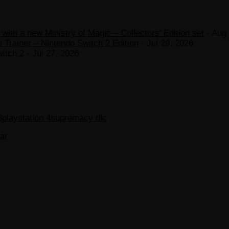
ith a new Ministry of Magic – Collectors’ Edition set
- Aug 
 Trainer – Nintendo Switch 2 Edition
- Jul 29, 2026
witch 2
- Jul 27, 2026
3
playstation 4
supremacy dlc
ar