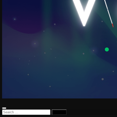
Search
for: