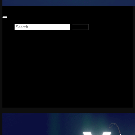
Search
for:
Home
News
Reviews
Game Reviews
Entertainment Review
PlayStation
PlayStation Plus
LEGO
Xbox
Nintendo Switch
Tech
About me