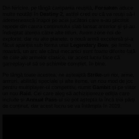
Din fericire, pe lângă campania reușită,
Forsaken
aduce
multe noutăți în
Destiny 2
, astfel cred eu că va reuși să-i
ademenească înapoi pe acei jucători care s-au plictisit
repede din cauza conținutului slab lansat anterior și și-au
îndreptat atenția către alte titluri. Avem zone noi de
explorat, dar nu alte planete, o nouă armă excelentă și-a
făcut apariția sub forma unui
Legendary Bow
, pe limba
noastră, un arc ale cărui mecanici sunt foarte diferite față
de cele ale armelor clasice, iar acest lucru face că
gameplay-ul să se schimbe complet, în bine.
Pe lângă toate acestea, ne așteaptă
Strike
-uri noi, arme,
armuri, abilități speciale și alte iteme, un nou mod de joc
pentru multiplayer-ul competitiv, numit
Gambit
și pe viitor
un nou
Raid
. Cei care aleg să achiziționeze ediția care
include și
Annual Pass
-ul se pot aștepta la încă trei părți
de conținut, dar acest lucru se va întâmpla în 2019.