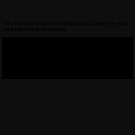
This site uses Akismet to reduce spam.
Learn how your
comment data is processed.
COPYRIGHT 2013-2025 VICTORDIMA.NET. ALL
RIGHTS RESERVED.