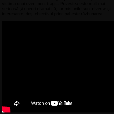
victima unui eveniment tragic. Povestea este mult mai
serioasă și uneori dramatică, iar misiunile sunt diverse și
interesante, deși obiectivul principal este răzbunarea.