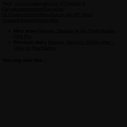
Tags:
activision
bungie
cum e?
Destiny 2
Forsaken
expansion
Forsaken
DLC
impresii
pareri
PlayStation 4m PC Xbox
One
ps4
review
shooter
xbox
Next story
Review: Shadow of the Tomb Raider –
PS4 Pro
Previous story
Review: Marvel’s Spider-Man –
Only on PlayStation
You may also like...