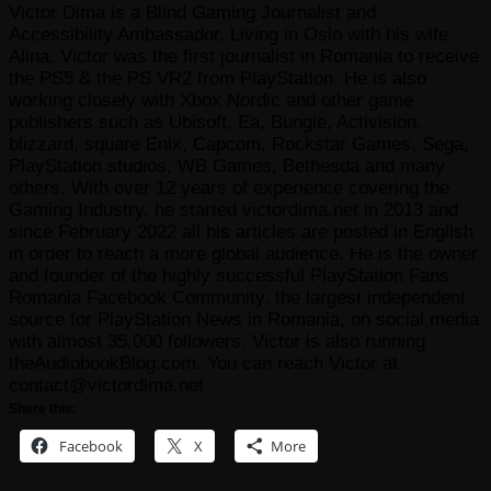
Victor Dima is a Blind Gaming Journalist and
Accessibility Ambassador, Living in Oslo with his wife
Alina. Victor was the first journalist in Romania to receive
the PS5 & the PS VR2 from PlayStation. He is also
working closely with Xbox Nordic and other game
publishers such as Ubisoft, Ea, Bungie, Activision,
blizzard, square Enix, Capcom, Rockstar Games, Sega,
PlayStation studios, WB Games, Bethesda and many
others. With over 12 years of experience covering the
Gaming Industry, he started victordima.net in 2013 and
since February 2022 all his articles are posted in English
in order to reach a more global audience. He is the owner
and founder of the highly successful PlayStation Fans
Romania Facebook Community, the largest independent
source for PlayStation News in Romania, on social media
with almost 35.000 followers. Victor is also running
theAudiobookBlog.com. You can reach Victor at
contact@victordima.net
Share this:
Facebook
X
More