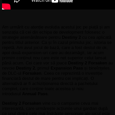
Am urmărit cu atenție evoluția acestui joc pe piață și am
senzația că cei din echipa de development folosesc o
strategie asemănătoare pentru
Destiny 2
cu cea aplicată
pentru titlul anterior. Ca și în cazul primului joc, istoria se
repetă. Am avut jocul de bază, care a fost destul de ok,
apoi două expansion-uri care au dezamăgit, iar acum
primim conținut nou care este net superior celui lansat
până acum. Cei care vor să joace
Destiny 2 Forsaken
au
nevoie
Destiny 2
, primul
Expansion Pass
și bineînțeles,
de DLC-ul
Forsaken
. Ceea ce reprezintă o investiție
financiară destul de mare pentru cei implicați. O
alternativă ar fi achiziționarea directă a pachetului
complet, care conține toate acestea și nou
introdusul
Annual Pass
.
Destiny 2 Forsaken
vine cu o campanie ceva mai
interesantă, care urmărește acțiunile unui gardian după
ce unul dintre cele mai îndrăgite personaje ale jocul este