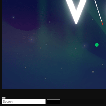
Search
for: