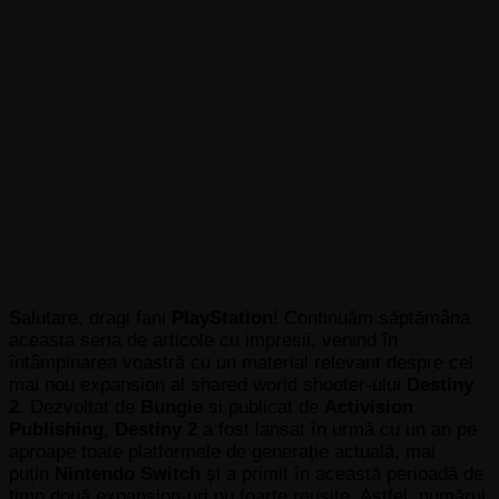
Salutare, dragi fani
PlayStation
! Continuăm săptămâna
aceasta seria de articole cu impresii, venind în
întâmpinarea voastră cu un material relevant despre cel
mai nou expansion al shared world shooter-ului
Destiny
2
. Dezvoltat de
Bungie
și publicat de
Activision
Publishing
,
Destiny 2
a fost lansat în urmă cu un an pe
aproape toate platformele de generație actuală, mai
puțin
Nintendo Switch
și a primit în această perioadă de
timp două expansion-uri nu foarte reușite. Astfel, numărul