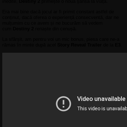
inedite,
Destiny 2
primește o nouă șansă la viață.
Era mai bine dacă jocul ar fi primit constant astfel de
conținut, dacă oferea o experiență consecventă, dar ne
mulțumim cu ce avem și ne bucurăm să vedem
cum
Destiny 2
renaște din cenușă.
La sfârșit, am pentru voi un mic bonus, piesa care ne-a
rămas în minte după acel
Story Reveal Trailer
de la
E3
.