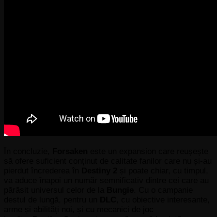
În concluzie,
Forsaken
este un expansion care reușește
să ofere suficient conținut de calitate fanilor care nu și-au
pierdut încrederea în
Destiny 2
și poate chiar, cu timpul,
va aduce înapoi un număr semnificativ dintre cei care au
părăsit universul celor de la
Bungie
. Cu o campanie
destul de lungă, pentru un
DLC
, cu obiective interesante,
arme și abilități noi, și cu mecanici de joc