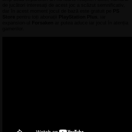
de jucători interesați de acest joc a scăzut semnificativ,
dar în acest moment jocul de bază este gratuit pe
PS
Store
pentru toți abonații
PlayStation Plus
, iar
expansion-ul
Forsaken
ar putea aduce iar jocul în atenția
gamerilor.