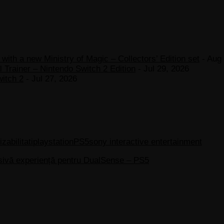
ith a new Ministry of Magic – Collectors’ Edition set
- Aug 
 Trainer – Nintendo Switch 2 Edition
- Jul 29, 2026
witch 2
- Jul 27, 2026
zabilitati
playstation
PS5
sony interactive entertainment
sivă experiență pentru DualSense – PS5