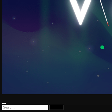
Search
for: