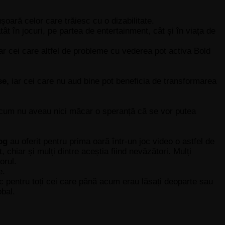
șoară celor care trăiesc cu o dizabilitate.
ât în jocuri, pe partea de entertainment, cât și în viața de
ar cei care altfel de probleme cu vederea pot activa Bold
se,
iar cei care nu aud bine pot beneficia de transformarea
cum nu aveau nici măcar o speranță că se vor putea
og
au oferit pentru prima oară într-un joc video o astfel de
, chiar și mulți dintre aceștia fiind nevăzători. Mulți
torul.
e.
sc pentru toți cei care până acum erau lăsați deoparte sau
obal.