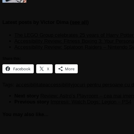
Latest posts by Victor Dima
(
see all
)
The LEGO Group celebrates 25 years of Harry Potter w
Accessibility Review: Fitness Boxing 3: Your Personal
Accessibility Review: Splatoon Raiders – Nintendo S
Share this:
Facebook
X
More
Tags:
accesibilitate
accessibility
jocuri pentru persoane cu di
Next story
Review: Astro’s Playroom – cea mai imer
Previous story
Impresii: Watch Dogs: Legion – PS4
You may also like...