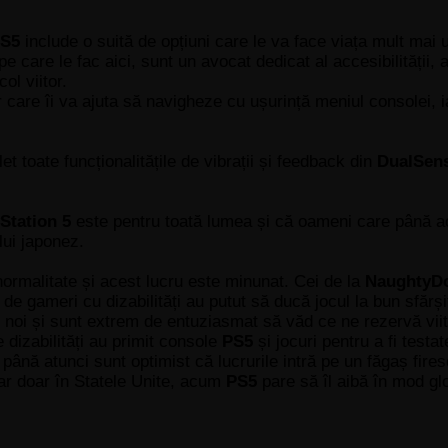
S5
include o suită de opțiuni care le va face viața mult mai u
care le fac aici, sunt un avocat dedicat al accesibilității, at
ol viitor.
care îi va ajuta să navigheze cu ușurință meniul consolei, i
et toate funcționalitățile de vibrații și feedback din
DualSen
Station
5
este pentru toată lumea și că oameni care până a
ului japonez.
normalitate și acest lucru este minunat. Cei de la
NaughtyD
de gameri cu dizabilități au putut să ducă jocul la bun sfărșit
uri noi și sunt extrem de entuziasmat să văd ce ne rezervă vii
e dizabilități au primit console
PS5
și jocuri pentru a fi testat
până atunci sunt optimist că lucrurile intră pe un făgaș fire
ar doar în Statele Unite, acum
PS5
pare să îl aibă în mod gl