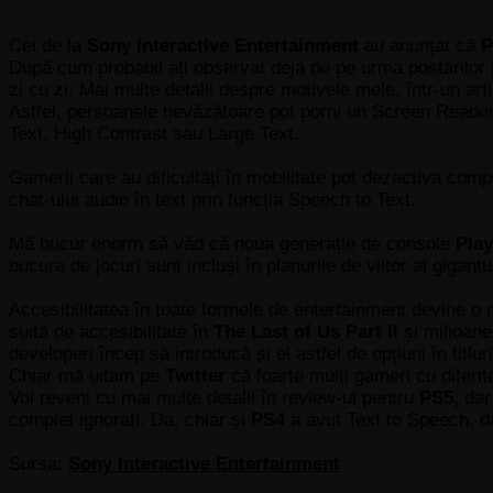
Cei de la
Sony Interactive Entertainment
au anunțat că
P
După cum probabil ați observat deja de pe urma postărilor pe 
zi cu zi. Mai multe detalii despre motivele mele, într-un artic
Astfel, persoanele nevăzătoare pot porni un Screen Reader 
Text, High Contrast sau Large Text.
Gamerii care au dificultăți în mobilitate pot dezactiva compl
chat-ului audio în text prin funcția Speech to Text.
Mă bucur enorm să văd că noua generație de console
Play
bucura de jocuri sunt incluși în planurile de viitor al gigant
Accesibilitatea în toate formele de entertainment devine o 
suită de accesibilitate în
The Last of Us Part II
și milioane 
developeri încep să introducă și ei astfel de opțiuni în titl
Chiar mă uitam pe
Twitter
că foarte mulți gameri cu diferit
Voi reveni cu mai multe detalii în review-ul pentru
PS5,
dar 
complet ignorați. Da, chiar și
PS4
a avut Text to Speech, d
Sursa:
Sony Interactive Entertainment