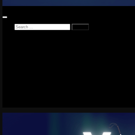
Search
for:
Home
News
Reviews
Game Reviews
Entertainment Review
PlayStation
PlayStation Plus
LEGO
Xbox
Nintendo Switch
Tech
About me