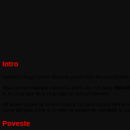
Intro
Salutare, dragi cititori! Seria de jocuri First Person Shoote
Așa cum se întâmplă mereu în ultimii ani, cei de la
Ubisof
în el cu scopul de a vă pregăti un articol relevant.
Vă putem spune de la bun început că dacă sunteți fani ai seri
lucrat din greu chiar și în timp de pandemie mondială în ca
Poveste