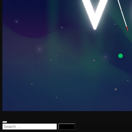
Search
for: