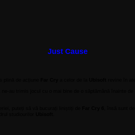
Just Cause
rs plină de acțiune
Far Cry
a celor de la
Ubisoft
revine în ate
t
ne-au trimis jocul cu o mai bine de o săptămână înainte de 
ei, puteți să vă bucurați liniștiți de
Far Cry
6
, însă sunt d
drul studiourilor
Ubisoft
.