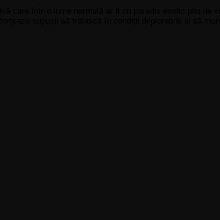
vă care într-o lume normală ar fi un paradis exotic plin de via
i forțează supușii să trăiască în condiții deplorabile și să mu