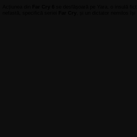
Acțiunea din
Far Cry 6
se desfășoară pe Yara, o insulă ficti
nefastă, specifică seriei
Far Cry
, și un dictator nemilos îș