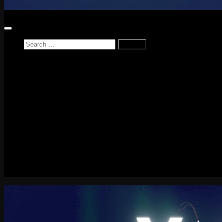
Search
for:
Home
News
Reviews
Game Reviews
Entertainment Review
PlayStation
PlayStation Plus
LEGO
Xbox
Nintendo Switch
Tech
About me