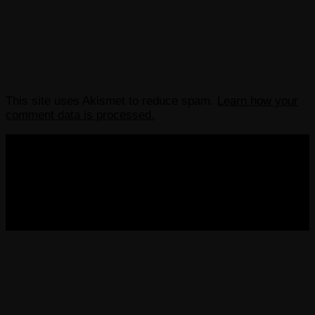
This site uses Akismet to reduce spam.
Learn how your
comment data is processed.
COPYRIGHT 2013-2025 VICTORDIMA.NET. ALL
RIGHTS RESERVED.