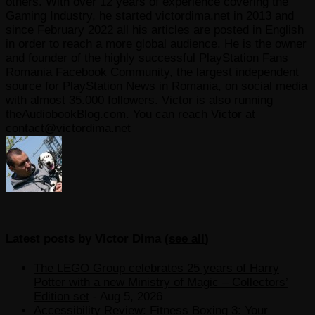
others. With over 12 years of experience covering the
Gaming Industry, he started victordima.net in 2013 and
since February 2022 all his articles are posted in English
in order to reach a more global audience. He is the owner
and founder of the highly successful PlayStation Fans
Romania Facebook Community, the largest independent
source for PlayStation News in Romania, on social media
with almost 35.000 followers. Victor is also running
theAudiobookBlog.com. You can reach Victor at
contact@victordima.net
Latest posts by Victor Dima
(
see all
)
The LEGO Group celebrates 25 years of Harry
Potter with a new Ministry of Magic – Collectors’
Edition set
- Aug 5, 2026
Accessibility Review: Fitness Boxing 3: Your