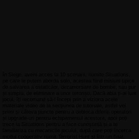
În Siege, avem acces la 10 scenarii, numite Situations,
pe care le putem aborda solo, acestea fiind misiuni tipice
de salvarea a ostaticilor, dezamorsare de bombe, sau pur
și simplu, de eliminare a unor teroriști. Dacă abia ți-ai luat
jocul, îți recomand să-l începi prin a viziona acele
materiale video de la secțiunea de tutoriale, astfel vei
primi și câteva puncte pentru a debloca diferiți operatori
și upgrade-uri pentru echipamentul acestora, apoi poți
trece la Situations pentru a face cunoștință și a te
familiariza cu mecanicile jocului, după care poți încerca
modul cooperativ numit Terrorist Hunt și într-un final,