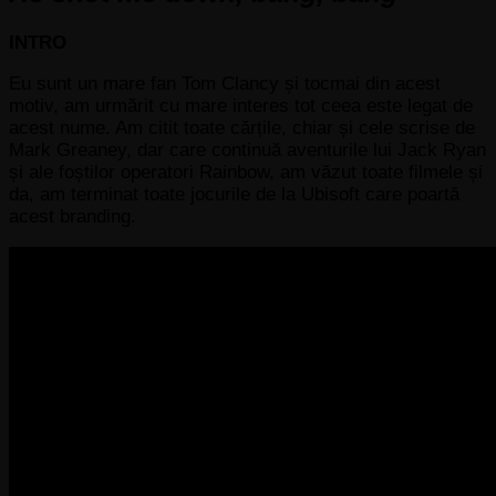
INTRO
Eu sunt un mare fan Tom Clancy și tocmai din acest
motiv, am urmărit cu mare interes tot ceea este legat de
acest nume. Am citit toate cărțile, chiar și cele scrise de
Mark Greaney, dar care continuă aventurile lui Jack Ryan
și ale foștilor operatori Rainbow, am văzut toate filmele și
da, am terminat toate jocurile de la Ubisoft care poartă
acest branding.