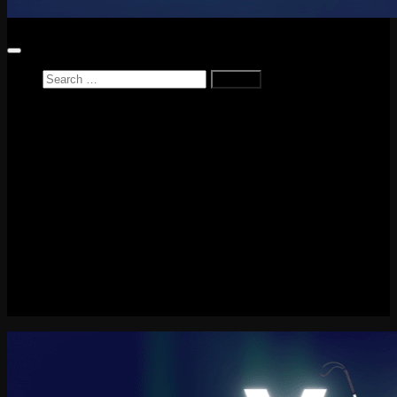
Search
for:
Home
News
Reviews
Game Reviews
Entertainment Review
PlayStation
PlayStation Plus
LEGO
Xbox
Nintendo Switch
Tech
About me