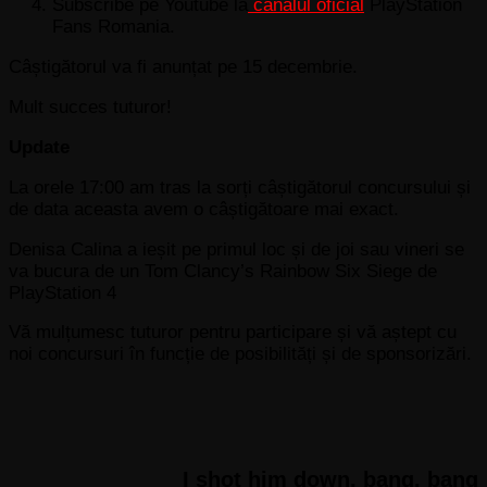
Subscribe pe Youtube la
canalul oficial
PlayStation
Fans Romania.
Câștigătorul va fi anunțat pe 15 decembrie.
Mult succes tuturor!
Update
La orele 17:00 am tras la sorți câștigătorul concursului și
de data aceasta avem o câștigătoare mai exact.
Denisa Calina a ieșit pe primul loc și de joi sau vineri se
va bucura de un Tom Clancy’s Rainbow Six Siege de
PlayStation 4
Vă mulțumesc tuturor pentru participare și vă aștept cu
noi concursuri în funcție de posibilități și de sponsorizări.
I shot him down, bang, bang