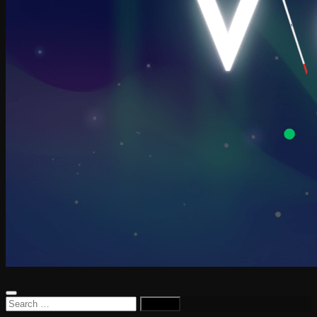
Search
for: