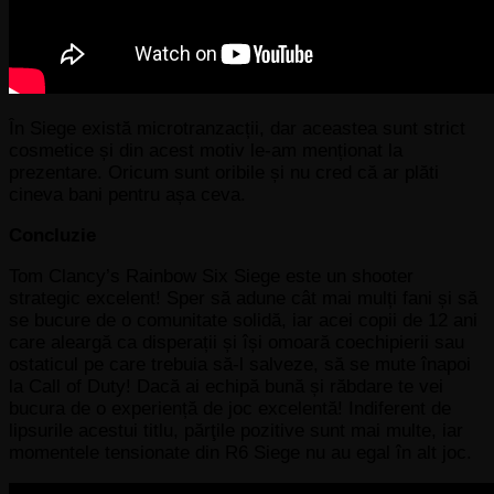
În Siege există microtranzacții, dar aceastea sunt strict
cosmetice și din acest motiv le-am menționat la
prezentare. Oricum sunt oribile și nu cred că ar plăti
cineva bani pentru așa ceva.
Concluzie
Tom Clancy’s Rainbow Six Siege este un shooter
strategic excelent! Sper să adune cât mai mulți fani și să
se bucure de o comunitate solidă, iar acei copii de 12 ani
care aleargă ca disperații și își omoară coechipierii sau
ostaticul pe care trebuia să-l salveze, să se mute înapoi
la Call of Duty! Dacă ai echipă bună și răbdare te vei
bucura de o experiență de joc excelentă! Indiferent de
lipsurile acestui titlu, părţile pozitive sunt mai multe, iar
momentele tensionate din R6 Siege nu au egal în alt joc.