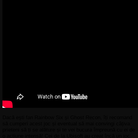
Dacă ești fan Rainbow Six și Ghost Recon, îți recomand
să cumperi acest joc și eventual să mai convingi câțiva
prieteni să ți se alăture și te vei bucura împreună cu ei de
o acțiune intensă! Cei de la Ubisoft au creat încă un joc