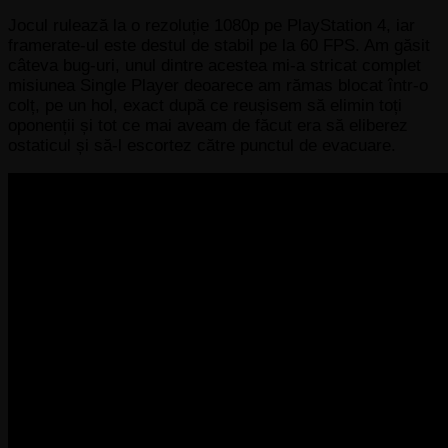
Jocul rulează la o rezoluție 1080p pe PlayStation 4, iar
framerate-ul este destul de stabil pe la 60 FPS. Am găsit
câteva bug-uri, unul dintre acestea mi-a stricat complet
misiunea Single Player deoarece am rămas blocat într-o
colț, pe un hol, exact după ce reușisem să elimin toți
oponenții și tot ce mai aveam de făcut era să eliberez
ostaticul și să-l escortez către punctul de evacuare.