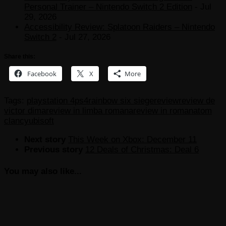
Personal Trainer – Nintendo Switch 2 Edition
- Jul
29, 2026
Accessibility Review: Splatoon Raiders – Nintendo
Switch 2
- Jul 27, 2026
Share this:
Facebook
X
More
Tags:
playstation 4
ps4
rainbow six siege
review
review de
victor dima
review in limba romana
review in romana
tom
clancy
ubisoft
Next story
This Week on Xbox: December 11
Previous story
12 Deals of Christmas: Deal 6
You may also like...