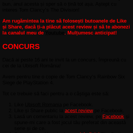
bun, anul acesta și sper să o țină tot așa. Aștept cu
interes Tom Clancy’s The Division!
Am rugămintea la tine să folosești butoanele de Like
și Share, dacă ți-a plăcut acest review și să te abonezi
la canalul meu de
Youtube
. Mulțumesc anticipat!
CONCURS
Dacă ai peste 16 ani te invit la un concurs, împreună cu
cei de la Ubisoft România!
Avem pentru tine o copie de Tom Clancy’s Rainbow Six
Siege de PlayStation 4.
Tot ce trebuie să faci pentru a o câștiga este să:
Like
Ubisoft Romania
pe Facebook.
Like și Share public la
acest review
pe Facebook.
Lasă un comentariu la acest review, pe
Facebook
și
spune-mi care a fost jocul tău preferat din această
serie și de ce.