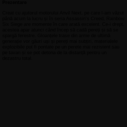
Prezentare
Creat cu ajutorul motorului Anvil Next, pe care l-am văzut
până acum la lucru și în seria Assassin’s Creed, Rainbow
Six Siege are momente în care arată excelent. Ce-i drept,
acestea apar atunci când încep să cadă pereți și să se
spargă ferestre. Gloanțele trase din arme de ultimă
generație vor găuri uși și pereți mai subțiri, materialele
explozibile pot fi pontate pe un perete mai rezistent sau
pe tavan și se pot detona de la distanță pentru un
dezastru total.