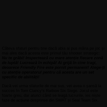
Câteva sfaturi pentru tine dacă abia ai pus mâna pe joc și
mai ales dacă acesta este primul tău shooter strategic:
Nu te grăbi! Inspectează cu mare atenție fiecare zonă
de luptă! Lucrează în echipă! Ai grijă în cine tragi,
deoarece Friendly Fire este pornit permanent! Alege-ți
cu atenție operatorul pentru că acesta are un set
specific de abilități!
Dacă vei urma sfaturile de mai sus, vei avea o șansă la
succes în Tom Clancy’s Raibow Six Siege. Jocul este
foarte greu, dar atunci când se leagă lucrurile, ies niște
faze de acțiune desprinse din SWAT și Seal Team Six.