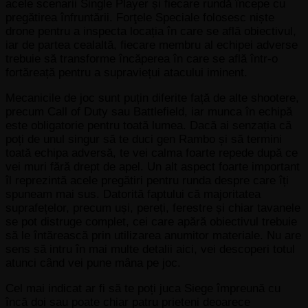
acele scenarii Single Player și fiecare rundă începe cu
pregătirea înfruntării. Forţele Speciale folosesc niște
drone pentru a inspecta locația în care se află obiectivul,
iar de partea cealaltă, fiecare membru al echipei adverse
trebuie să transforme încăperea în care se află într-o
fortăreață pentru a supraviețui atacului iminent.
Mecanicile de joc sunt puțin diferite față de alte shootere,
precum Call of Duty sau Battlefield, iar munca în echipă
este obligatorie pentru toată lumea. Dacă ai senzația că
poți de unul singur să te duci gen Rambo și să termini
toată echipa adversă, te vei calma foarte repede după ce
vei muri fără drept de apel. Un alt aspect foarte important
îl reprezintă acele pregătiri pentru runda despre care îți
spuneam mai sus. Datorită faptului că majoritatea
suprafețelor, precum uși, pereți, ferestre și chiar tavanele
se pot distruge complet, cei care apără obiectivul trebuie
să le întărească prin utilizarea anumitor materiale. Nu are
sens să intru în mai multe detalii aici, vei descoperi totul
atunci când vei pune mâna pe joc.
Cel mai indicat ar fi să te poți juca Siege împreună cu
încă doi sau poate chiar patru prieteni deoarece