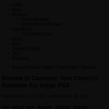
Home
News
Reviews
Game Reviews
Entertainment Review
PlayStation
PlayStation Plus
LEGO
Xbox
Nintendo Switch
Tech
About me
Game Reviews
/
News
/
PlayStation
/
Reviews
Review şi Concurs: Tom Clancy’s
Rainbow Six Siege PS4
Published
Dec 11, 2015
· Updated
Dec 15, 2015
He shot me down, bang, bang