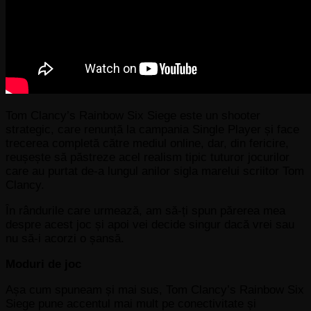
Tom Clancy’s Rainbow Six Siege este un shooter
strategic, care renunță la campania Single Player și face
trecerea completă către mediul online, dar, din fericire,
reușește să păstreze acel realism tipic tuturor jocurilor
care au purtat de-a lungul anilor sigla marelui scriitor Tom
Clancy.
În rândurile care urmează, am să-ți spun părerea mea
despre acest joc și apoi vei decide singur dacă vrei sau
nu să-i acorzi o șansă.
Moduri de joc
Așa cum spuneam și mai sus, Tom Clancy’s Rainbow Six
Siege pune accentul mai mult pe conectivitate și