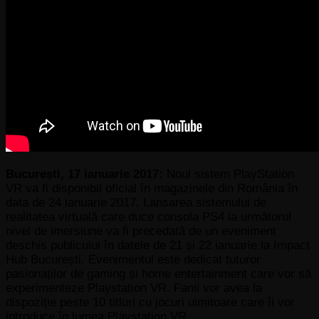
București, 17 ianuarie 2017:
Noul sistem PlayStation
VR va fi disponibil oficial în magazinele din România în
data de 24 ianuarie 2017. Lansarea sistemului de
realitatea virtuală care duce consola PS4 la următorul
nivel de imersiune va fi precedată de un eveniment
deschis publicului în datele de 21 și 22 ianuarie la Impact
Hub București. Evenimentul este dedicat tuturor
pasionaților de gaming și home entertainment care vor să
experimenteze Playstation VR. Fanii vor avea la
dispoziție peste 10 titluri cu jocuri uimitoare care îi vor
introduce în lumea Playstation VR.