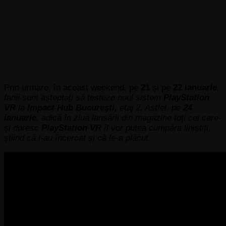
Prin urmare, în aceast weekend, pe
21
și pe
22 ianuar
Ie
,
fanii sunt așteptați să testeze noul sistem
PlayStation
VR
la
I
mpact Hub București,
etaj 2, Astfel, pe
24
ianuarie
, adică în ziua lansării din magazine toți cei care-
și doresc
PlayStation VR
îl vor putea cumpăra liniștiți,
știind că l-au încercat și că le-a plăcut.