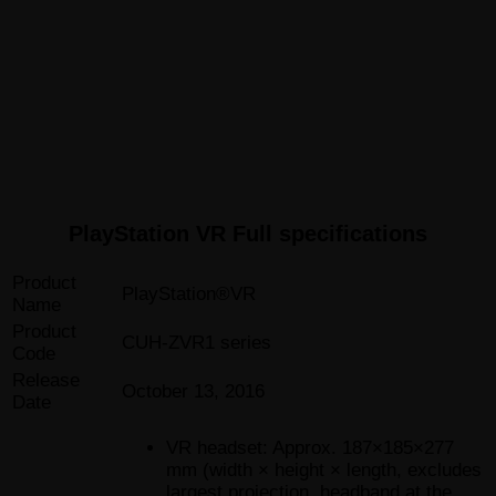
PlayStation VR Full specifications
Product
PlayStation®VR
Name
Product
CUH-ZVR1 series
Code
Release
October 13, 2016
Date
VR headset: Approx. 187×185×277
mm (width × height × length, excludes
largest projection, headband at the