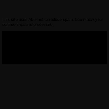
This site uses Akismet to reduce spam.
Learn how your
comment data is processed.
COPYRIGHT 2013-2025 VICTORDIMA.NET. ALL
RIGHTS RESERVED.