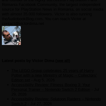
Romania Facebook Community, the largest independent
source for PlayStation News in Romania, on social media
with almost 35.000 followers. Victor is also running
theAudiobookBlog.com. You can reach Victor at
contact@victordima.net
Latest posts by Victor Dima
(
see all
)
The LEGO Group celebrates 25 years of Harry
Potter with a new Ministry of Magic – Collectors’
Edition set
- Aug 5, 2026
Accessibility Review: Fitness Boxing 3: Your
Personal Trainer – Nintendo Switch 2 Edition
- Jul
29, 2026
Accessibility Review: Splatoon Raiders – Nintendo
Switch 2
- Jul 27, 2026