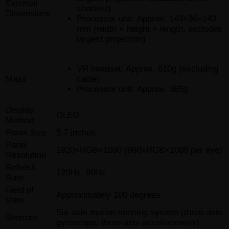
External
shortest)
Dimensions
Processor unit: Approx. 143×36×143
mm (width × height × length, excludes
largest projection)
VR headset: Approx. 610g (excluding
cable)
Mass
Processor unit: Approx. 365g
Display
OLED
Method
Panel Size
5.7 inches
Panel
1920×RGB×1080 (960×RGB×1080 per eye)
Resolution
Refresh
120Hz, 90Hz
Rate
Field of
Approximately 100 degrees
View
Six-axis motion sensing system (three-axis
Sensors
gyroscope, three-axis accelerometer)