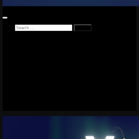
Search
for:
Home
News
Reviews
Game Reviews
Entertainment Review
PlayStation
PlayStation Plus
LEGO
Xbox
Nintendo Switch
Tech
About me