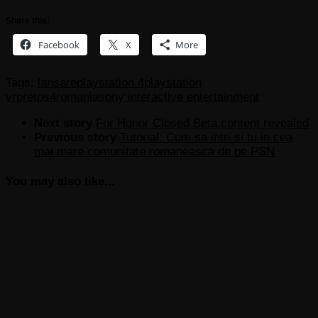
Share this:
Facebook
X
More
Tags:
lansare
playstation 4
playstation
vr
pret
ps4
romania
sony interactive entertainment
Next story
For Honor Closed Beta content revealed
Previous story
Tutorial: Cum sa intri si tu in cea
mai mare comunitate romaneasca de pe PSN
You may also like...