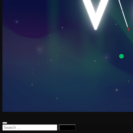
Search
for: