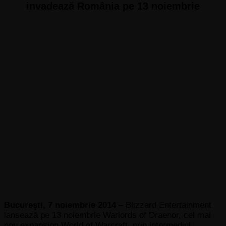
invadează România pe 13 noiembrie
Bucureşti, 7 noiembrie 2014
– Blizzard Entertainment
lansează pe 13 noiembrie Warlords of Draenor, cel mai
nou expansion World of Warcraft, prin intermediul