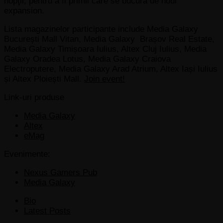
nopţii, pentru a fi primii care se bucură de noul
expansion.
Lista magazinelor participante include Media Galaxy
București Mall Vitan, Media Galaxy Brașov Real Estate,
Media Galaxy Timișoara Iulius, Altex Cluj Iulius, Media
Galaxy Oradea Lotus, Media Galaxy Craiova
Electroputere, Media Galaxy Arad Atrium, Altex Iași Iulius
și Altex Ploiești Mall.
Join event!
Link-uri produse
Media Galaxy
Altex
eMag
Evenimente:
Nexus Gamers Pub
Media Galaxy
The
Bio
following
Latest Posts
two