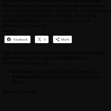
and founder of the highly successful PlayStation Fans
Romania Facebook Community, the largest independent
source for PlayStation News in Romania, on social media
with almost 35.000 followers. Victor is also running
theAudiobookBlog.com. You can reach Victor at
contact@victordima.net
Share this:
Facebook
X
More
Tags:
altex
blizzard
emag
lansarea in romania altex
media
galaxy
nexus gamers pub
pc
romania
Warlords of
Draenor
world of warcraft
Next story
EU & US PSN Charts October 2014
Previous story
Assassin’s Creed Unity Launch
Trailer
You may also like...