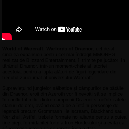
World of Warcraft: Warlords of Draenor
, cel de-al
cincilea expansion pentru cel mai îndrăgit MMORPG
realizat de Blizzard Entertainment, îi trimite pe jucători în
tărâmul Draenor, într-un moment-cheie al istoriei
acestuia, pentru a lupta alături de figuri legendare din
trecutul zbuciumat al universului Warcraft.
Supraviețuind junglelor sălbatice și câmpurilor de bătălie
din Draenor, eroii din Azeroth vor fi nevoiți să se implice
în conflictul mitic dintre campionii Draenei și neînfricatele
clanuri de orci, având ocazia de a întâlni personaje de
legendă precum Grommash Hellscream, Blackhand sau
Ner’zhul. Astfel, trebuie formate noi alianțe pentru a putea
ține piept formidabilei forțe a Iron Horde-ului și a evita ca
sângeroasa istorie să se repete încă o dată.