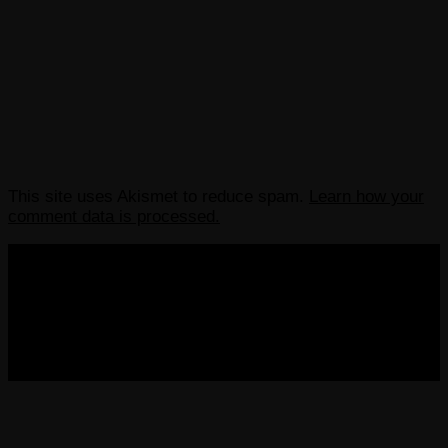
This site uses Akismet to reduce spam.
Learn how your
comment data is processed.
COPYRIGHT 2013-2025 VICTORDIMA.NET. ALL
RIGHTS RESERVED.