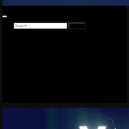
Search
for:
Home
News
Reviews
Game Reviews
Entertainment Review
PlayStation
PlayStation Plus
LEGO
Xbox
Nintendo Switch
Tech
About me