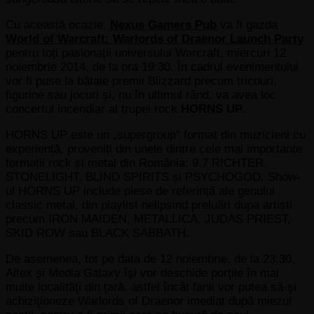
Cu această ocazie,
Nexus Gamers Pub
va fi gazda
World of Warcraft: Warlords of Draenor Launch Party
pentru toți pasionații universului Warcraft, miercuri 12
noiembrie 2014, de la ora 19:30. În cadrul evenimentului
vor fi puse la bătaie premii Blizzard precum tricouri,
figurine sau jocuri și, nu în ultimul rând, va avea loc
concertul incendiar al trupei rock
HORNS UP
.
HORNS UP este un „supergroup” format din muzicieni cu
experiență, proveniți din unele dintre cele mai importante
formații rock și metal din România: 9.7 RICHTER,
STONELIGHT, BLIND SPIRITS și PSYCHOGOD. Show-
ul HORNS UP include piese de referință ale genului
classic metal, din playlist nelipsind preluări dupa artiști
precum IRON MAIDEN, METALLICA, JUDAS PRIEST,
SKID ROW sau BLACK SABBATH.
De asemenea, tot pe data de 12 noiembrie, de la 23:30,
Altex şi Media Galaxy îşi vor deschide porţile în mai
multe localităţi din ţară, astfel încât fanii vor putea să-şi
achiziţioneze Warlords of Draenor imediat după miezul