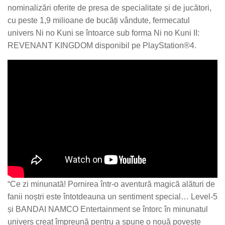
nominalizări oferite de presa de specialitate și de jucători,
cu peste 1,9 milioane de bucăți vândute, fermecatul
univers Ni no Kuni se întoarce sub forma
Ni no Kuni II:
REVENANT KINGDOM
disponibil pe PlayStation®4.
“
Ce zi minunată! Pornirea într-o aventură magică alături de
fanii noștri este întotdeauna un sentiment special… Level-5
și BANDAI NAMCO Entertainment se întorc în minunatul
univers creat împreună pentru a spune o nouă poveste