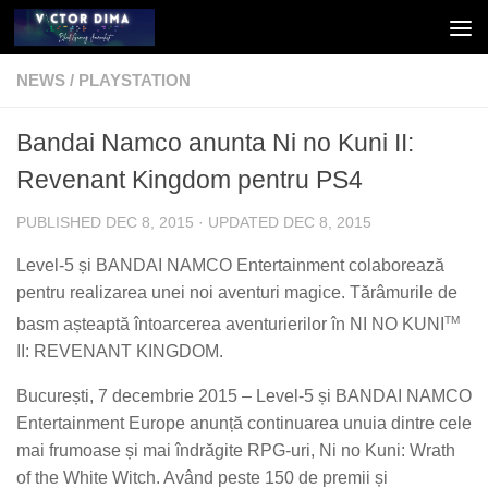
Skip to content
NEWS
/
PLAYSTATION
Bandai Namco anunta Ni no Kuni II:
Revenant Kingdom pentru PS4
PUBLISHED
DEC 8, 2015
· UPDATED
DEC 8, 2015
Level-5 și BANDAI NAMCO Entertainment colaborează
pentru realizarea unei noi aventuri magice. Tărâmurile de
TM
basm așteaptă întoarcerea aventurierilor în NI NO KUNI
II: REVENANT KINGDOM.
București, 7 decembrie 2015 –
Level-5 și BANDAI NAMCO
Entertainment Europe anunță continuarea unuia dintre cele
mai frumoase și mai îndrăgite RPG-uri,
Ni no Kuni: Wrath
of the White Witch
. Având peste 150 de premii și