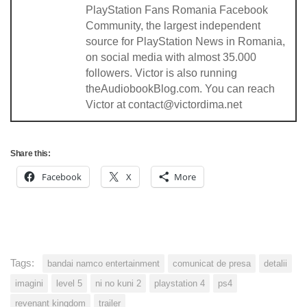
PlayStation Fans Romania Facebook
Community, the largest independent
source for PlayStation News in Romania,
on social media with almost 35.000
followers. Victor is also running
theAudiobookBlog.com. You can reach
Victor at contact@victordima.net
Share this:
Facebook
X
More
Tags:
bandai namco entertainment
comunicat de presa
detalii
imagini
level 5
ni no kuni 2
playstation 4
ps4
revenant kingdom
trailer