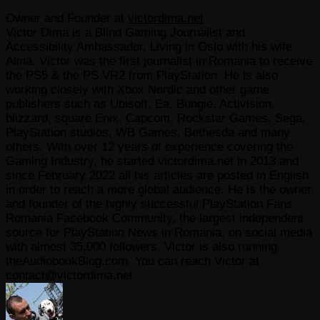
Owner and Founder
at
victordima.net
Victor Dima is a Blind Gaming Journalist and
Accessibility Ambassador, Living in Oslo with his wife
Alina. Victor was the first journalist in Romania to receive
the PS5 & the PS VR2 from PlayStation. He is also
working closely with Xbox Nordic and other game
publishers such as Ubisoft, Ea, Bungie, Activision,
blizzard, square Enix, Capcom, Rockstar Games, Sega,
PlayStation studios, WB Games, Bethesda and many
others. With over 12 years of experience covering the
Gaming Industry, he started victordima.net in 2013 and
since February 2022 all his articles are posted in English
in order to reach a more global audience. He is the owner
and founder of the highly successful PlayStation Fans
Romania Facebook Community, the largest independent
source for PlayStation News in Romania, on social media
with almost 35.000 followers. Victor is also running
theAudiobookBlog.com. You can reach Victor at
contact@victordima.net