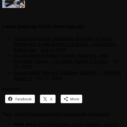
Latest posts by Victor Dima
(
see all
)
The LEGO Group celebrates 25 years of Harry
Potter with a new Ministry of Magic – Collectors’
Edition set
- Aug 5, 2026
Accessibility Review: Fitness Boxing 3: Your
Personal Trainer – Nintendo Switch 2 Edition
- Jul
29, 2026
Accessibility Review: Splatoon Raiders – Nintendo
Switch 2
- Jul 27, 2026
Share this:
Facebook
X
More
Tags:
closed beta
playstation now
private beta
ps4
uk
Next story
EU PlayStation Store Update – March