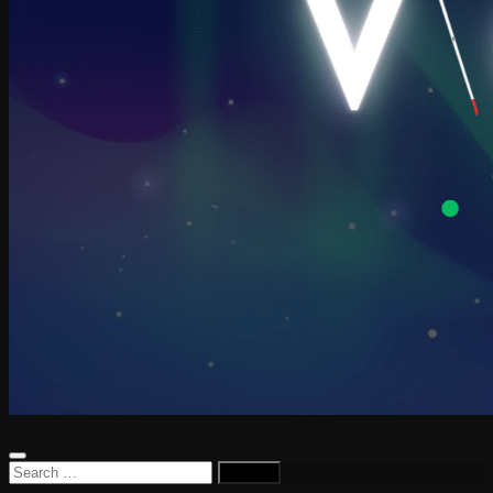
Search
for: