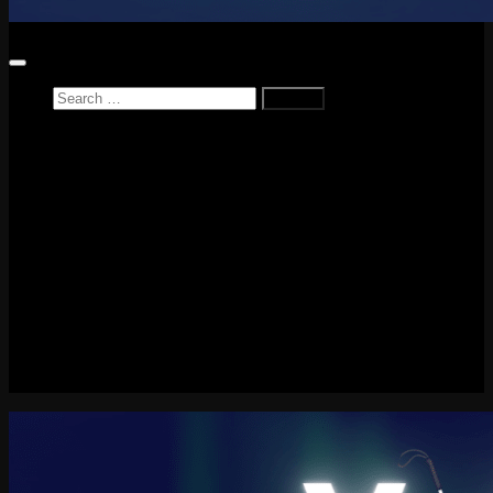
Search
for:
Home
News
Reviews
Game Reviews
Entertainment Review
PlayStation
PlayStation Plus
LEGO
Xbox
Nintendo Switch
Tech
About me