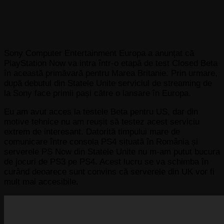
Sony Computer Entertainment Europa a anunțat că
PlayStation Now va intra într-o etapă de test Closed Beta
în această primăvară pentru Marea Britanie. Prin urmare,
după debutul din Statele Unite serviciul de streaming de
la Sony face primii pași către o lansare în Europa.
Eu am avut acces la testele Beta pentru US, dar din
motive tehnice nu am reușit să testez acest serviciu
extrem de interesant. Datorită timpului mare de
comunicare între consola PS4 situată în România și
serverele PS Now din Statele Unite nu m-am putut bucura
de jocuri de PS3 pe PS4. Acest lucru se va schimba în
curând deoarece sunt convins că serverele din UK vor fi
mult mai accesibile.