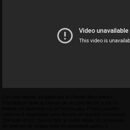
Cei care doresc să participe în Private Beta pentru
PlayStation Now au nevoie de un cont de UK și tot ce
trebuie să facă este să se înscrie
aici
. Printre jocurile
care vor fi disponibile spre testare se numără Uncharted,
The Last of Us, God of War și multe altele. O conexiune
de Internet de 5mbps este recomandată pentru o