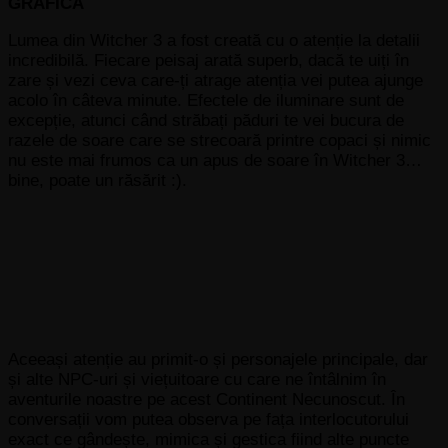
GRAFICA
Lumea din Witcher 3 a fost creată cu o atenție la detalii
incredibilă. Fiecare peisaj arată superb, dacă te uiți în
zare și vezi ceva care-ți atrage atenția vei putea ajunge
acolo în câteva minute. Efectele de iluminare sunt de
excepție, atunci când străbați păduri te vei bucura de
razele de soare care se strecoară printre copaci și nimic
nu este mai frumos ca un apus de soare în Witcher 3…
bine, poate un răsărit :).
Aceeași atenție au primit-o și personajele principale, dar
și alte NPC-uri și viețuitoare cu care ne întâlnim în
aventurile noastre pe acest Continent Necunoscut. În
conversații vom putea observa pe fața interlocutorului
exact ce gândește, mimica și gestica fiind alte puncte