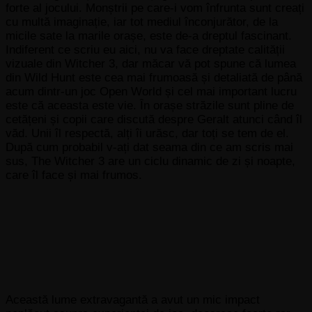
forte al jocului. Monștrii pe care-i vom înfrunta sunt creați
cu multă imaginație, iar tot mediul înconjurător, de la
micile sate la marile orașe, este de-a dreptul fascinant.
Indiferent ce scriu eu aici, nu va face dreptate calității
vizuale din Witcher 3, dar măcar vă pot spune că lumea
din Wild Hunt este cea mai frumoasă și detaliată de până
acum dintr-un joc Open World și cel mai important lucru
este că aceasta este vie. În orașe străzile sunt pline de
cetățeni și copii care discută despre Geralt atunci când îl
văd. Unii îl respectă, alți îi urăsc, dar toți se tem de el.
După cum probabil v-ați dat seama din ce am scris mai
sus, The Witcher 3 are un ciclu dinamic de zi și noapte,
care îl face și mai frumos.
Această lume extravagantă a avut un mic impact