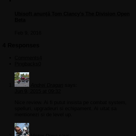
Ubisoft anunţă Tom Clancy’s The Division Open
Beta
Feb 9, 2016
4 Responses
Comments
4
Pingbacks
0
Andrei Dragan
says:
Jun 9, 2015 at 09:32
Nice review. Ai fi putut insista pe combat system,
spelluri, upgradeuri si echipament. Ai uitat sa
mentionezi si de level up.
Victor Dima
says: