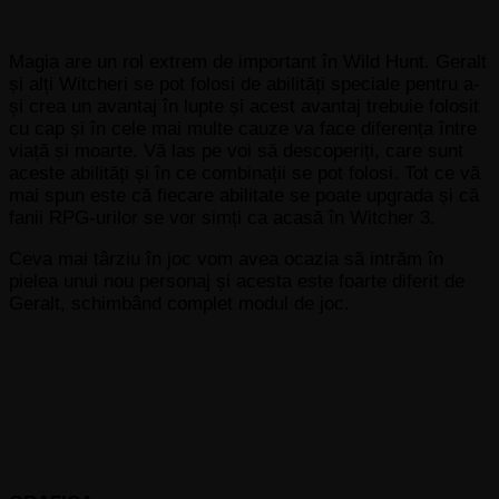
Magia are un rol extrem de important în Wild Hunt. Geralt
și alți Witcheri se pot folosi de abilități speciale pentru a-
și crea un avantaj în lupte și acest avantaj trebuie folosit
cu cap și în cele mai multe cauze va face diferența între
viață și moarte. Vă las pe voi să descoperiți, care sunt
aceste abilități și în ce combinații se pot folosi. Tot ce vă
mai spun este că fiecare abilitate se poate upgrada și că
fanii RPG-urilor se vor simți ca acasă în Witcher 3.
Ceva mai târziu în joc vom avea ocazia să intrăm în
pielea unui nou personaj și acesta este foarte diferit de
Geralt, schimbând complet modul de joc.