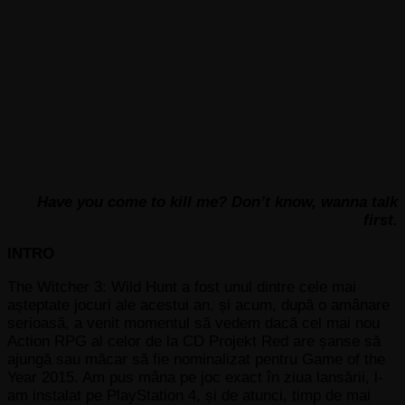
Have you come to kill me? Don’t know, wanna talk
first.
INTRO
The Witcher 3: Wild Hunt a fost unul dintre cele mai
așteptate jocuri ale acestui an, și acum, după o amânare
serioasă, a venit momentul să vedem dacă cel mai nou
Action RPG al celor de la CD Projekt Red are șanse să
ajungă sau măcar să fie nominalizat pentru Game of the
Year 2015. Am pus mâna pe joc exact în ziua lansării, l-
am instalat pe PlayStation 4, și de atunci, timp de mai