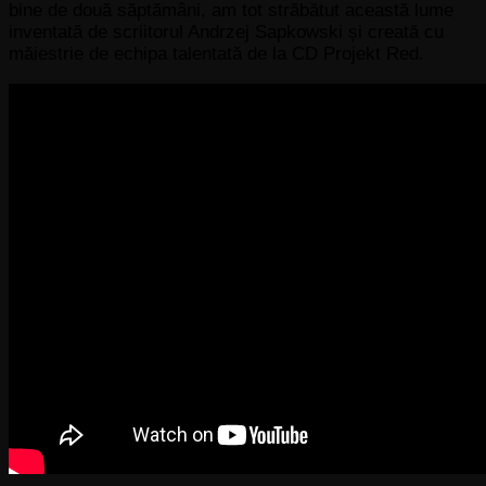
bine de două săptămâni, am tot străbătut această lume
inventată de scriitorul Andrzej Sapkowski și creată cu
măiestrie de echipa talentată de la CD Projekt Red.