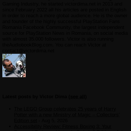
Gaming Industry, he started victordima.net in 2013 and
since February 2022 all his articles are posted in English
in order to reach a more global audience. He is the owner
and founder of the highly successful PlayStation Fans
Romania Facebook Community, the largest independent
source for PlayStation News in Romania, on social media
with almost 35.000 followers. Victor is also running
theAudiobookBlog.com. You can reach Victor at
contact@victordima.net
Latest posts by Victor Dima
(
see all
)
The LEGO Group celebrates 25 years of Harry
Potter with a new Ministry of Magic – Collectors’
Edition set
- Aug 5, 2026
Accessibility Review: Fitness Boxing 3: Your