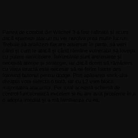
Partea de combat din Witcher 3 a fost rafinată și acum
dacă spamezi atacuri nu vei rezolva prea multe lucruri.
Trebuie să analizezi fiecare adversar în parte, să vezi
când și cum te atacă și când rămâne vulnerabil să lovești
cu putere nimicitoare. Înfruntările sunt antrenante și
necesită atenție și strategie, iar dacă dorim să rămânem
cu viața intactă este necesar să ne ferim foarte des
folosind butonul pentru dodge. Prin apăsarea stick-ului
dreapta vom selecta o țintă, iar cu L2 vom bloca
majoritatea atacurilor. Per total această schemă de
control funcționează excelent și nu am avut probleme în a
o adopta imediat și a mă familiariza cu ea.