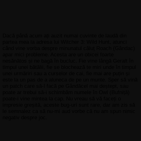
Dacă până acum ați auzit numai cuvinte de laudă din
partea mea la adresa lui Witcher 3: Wild Hunt, atunci
când vine vorba despre minunatul căluț Roach (Gândac)
apar mici probleme. Acesta are un obicei foarte
nesănătos și ne bagă în bucluc. Fie vine lângă Geralt în
timpul unei bătălii, fie se blochează te miri unde în timpul
unei urmăriri sau a curselor de cai, fie mai are puțin și
este la un pas de a aluneca de pe un munte. Sper să vină
un patch care să-l facă pe Gândăcel mai deștept, sau
poate ar trebui să-i schimbăm numele în Owl (Bufniță)
poate-i vine mintea la cap. Nu vreau să vă faceți o
impresie greșită, aceste bug-uri sunt rare, dar am zis să
le semnalez ca să nu-mi aud vorbe că nu am spun nimic
negativ despre joc.