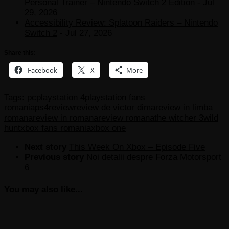
Personal Trainer – Nintendo Switch 2 Edition
- Jul
29, 2026
Accessibility Review: Splatoon Raiders – Nintendo
Switch 2
- Jul 27, 2026
Share this:
Facebook
X
More
Tags:
pc
playstation 4
playstation fans
romania
ps4
review
review de victor dima
review in limba
romana
review in romana
review romana
the witcher 3
wild
hunt
xbox fans romania
xbox one
Next story
This Week On Xbox – Episode Five
Previous story
Noi detalii despre Forza Motorsport
6
You may also like...