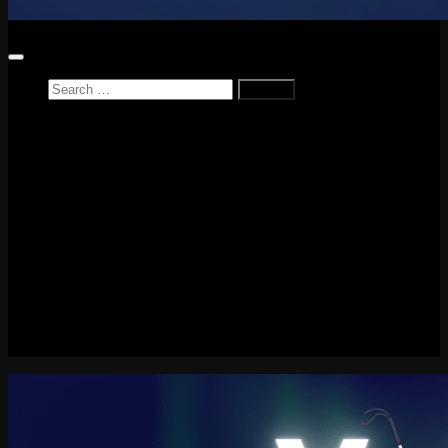
Search
for:
Home
News
Reviews
Game Reviews
Entertainment Review
PlayStation
PlayStation Plus
LEGO
Xbox
Nintendo Switch
Tech
About me