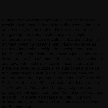
Și dacă tot am vorbit despre vioiciunea personajelor,
trebuie să vă spun că lumea imensă a acestui joc este
adusă la viață cu mult talent. De multe ori m-am trezit
mergând prin orașele, satele sau pur și simplu
cutreierând zona în care mă aflam, abandonând pentru
moment obiectivul curent și minunându-mă de ce au
reușit să facă cei din echipa de development cu acest
joc. Știu că citeam înainte de lansarea jocului despre un
downgrade și că toată lumea făcea scandal, spunând că
așa ceva este inadmisibil, dar toți aceștia au văzut
materiale video pe Youtube și nu sunt conștienți de ce
minunăție de joc a ieșit în final. Pentru cei care vor
numere, acestora le pot spune că lumea din The Witcher
3: Wild Hunt este de 30 de ori mai mare decât cea din
The Witcher 2: Assassin of Kings, și că pentru a o
parcurge în întregime vom folosi ”un cal putere” sau bărci
și corăbii. În aventurile noastre cu Wild Hunt vom
străbate munți, văi, câmpii, râuri și mări, toate acestea
arată fenomenal.