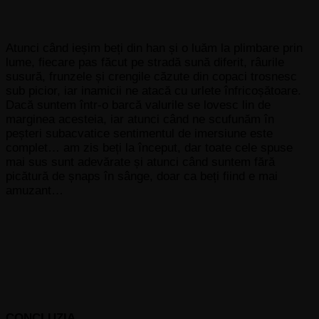
Atunci când ieșim beți din han și o luăm la plimbare prin
lume, fiecare pas făcut pe stradă sună diferit, râurile
susură, frunzele și crengile căzute din copaci trosnesc
sub picior, iar inamicii ne atacă cu urlete înfricoșătoare.
Dacă suntem într-o barcă valurile se lovesc lin de
marginea acesteia, iar atunci când ne scufunăm în
peșteri subacvatice sentimentul de imersiune este
complet… am zis beți la început, dar toate cele spuse
mai sus sunt adevărate și atunci când suntem fără
picătură de șnaps în sânge, doar ca beți fiind e mai
amuzant…
CONCLUZIA