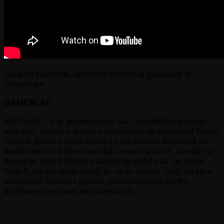
Gata cu poveștile, acum să trecem la gameplay și
prezentare.
GAMEPLAY
Wild Hunt, ca și predecesorul său, combină mai multe
mecanici pentru a aduce o experiență de gameplay foarte
reușită. Avem o lume imensă care trebuie explorată cu
atenție pentru a descoperi tot ce este ascuns. Geralt va
parcurge mari întinderi călărind pe calul său, pe nume
Roach, va escalada munți și, nu în ultimul rând, va face
scufundări în lacuri și râuri, deși mecanica pentru
acestea este uneori dezorientativă.