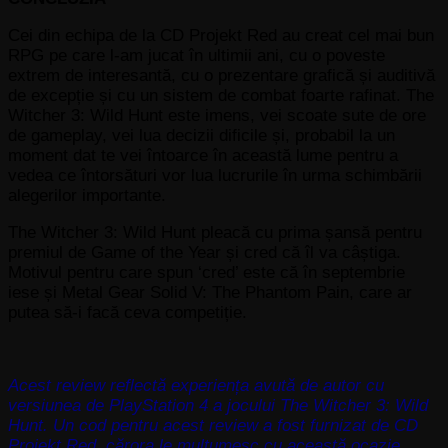
Cei din echipa de la CD Projekt Red au creat cel mai bun
RPG pe care l-am jucat în ultimii ani, cu o poveste
extrem de interesantă, cu o prezentare grafică și auditivă
de excepție și cu un sistem de combat foarte rafinat. The
Witcher 3: Wild Hunt este imens, vei scoate sute de ore
de gameplay, vei lua decizii dificile și, probabil la un
moment dat te vei întoarce în această lume pentru a
vedea ce întorsături vor lua lucrurile în urma schimbării
alegerilor importante.
The Witcher 3: Wild Hunt pleacă cu prima șansă pentru
premiul de Game of the Year și cred că îl va câștiga.
Motivul pentru care spun ‘cred’ este că în septembrie
iese și Metal Gear Solid V: The Phantom Pain, care ar
putea să-i facă ceva competiție.
Acest review reflectă experiența avută de autor cu
versiunea de PlayStation 4 a jocului The Witcher 3: Wild
Hunt. Un cod pentru acest review a fost furnizat de CD
Projekt Red, cărora le mulțumesc cu această ocazie.