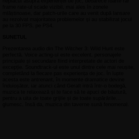
neplăcut asupra experienței de joc, deoarece foarte rar
frame rate-ul scade vizibil, mai ales în zonele
mlăștinoase, dar patch-urile care au venit după lansare
au rezolvat majoritatea problemelor și au stabilizat jocul
pe la 30 FPS, pe PS4.
SUNETUL
Prezentarea audio din The Witcher 3: Wild Hunt este
perfectă. Voice acting-ul este excelent, personajele
principale și secundare fiind interpretate de actori de
excepție. Soundtrack-ul este unul dintre cele mai reușite,
completând la fiecare pas experiența de joc. În lupte
acesta este antrenant, în momente dramatice devine
înduioșător, iar atunci când Geralt intră într-o bodegă,
muzica te relaxează și te face să te apuci de băutură,
pentru a uita de toate grijile și de toate supărările…
glumesc, însă da, muzica din taverne sună fenomenal.