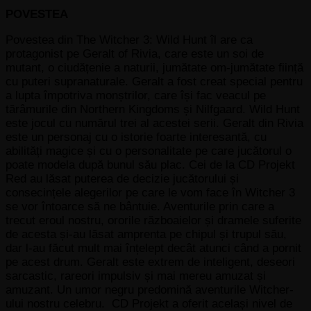
POVESTEA
Povestea din The Witcher 3: Wild Hunt îl are ca
protagonist pe Geralt of Rivia, care este un soi de
mutant, o ciudățenie a naturii, jumătate om-jumătate ființă
cu puteri supranaturale. Geralt a fost creat special pentru
a lupta împotriva monștrilor, care își fac veacul pe
tărâmurile din Northern Kingdoms și Nilfgaard. Wild Hunt
este jocul cu numărul trei al acestei serii. Geralt din Rivia
este un personaj cu o istorie foarte interesantă, cu
abilități magice și cu o personalitate pe care jucătorul o
poate modela după bunul său plac. Cei de la CD Projekt
Red au lăsat puterea de decizie jucătorului și
consecințele alegerilor pe care le vom face în Witcher 3
se vor întoarce să ne bântuie. Aventurile prin care a
trecut eroul nostru, ororile războaielor și dramele suferite
de acesta și-au lăsat amprenta pe chipul și trupul său,
dar l-au făcut mult mai înțelept decât atunci când a pornit
pe acest drum. Geralt este extrem de inteligent, deseori
sarcastic, rareori impulsiv și mai mereu amuzat și
amuzant. Un umor negru predomină aventurile Witcher-
ului nostru celebru. CD Projekt a oferit același nivel de