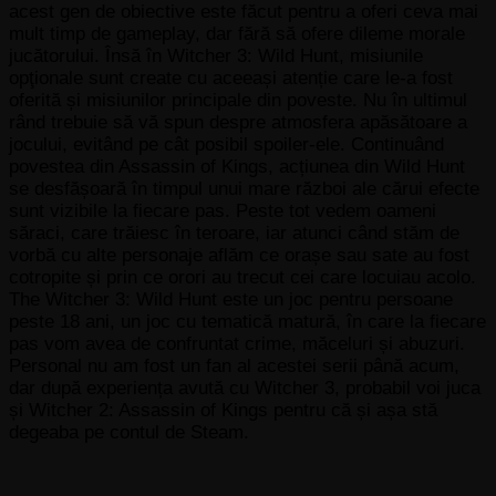
acest gen de obiective este făcut pentru a oferi ceva mai
mult timp de gameplay, dar fără să ofere dileme morale
jucătorului. Însă în Witcher 3: Wild Hunt, misiunile
opţionale sunt create cu aceeași atenție care le-a fost
oferită și misiunilor principale din poveste. Nu în ultimul
rând trebuie să vă spun despre atmosfera apăsătoare a
jocului, evitând pe cât posibil spoiler-ele. Continuând
povestea din Assassin of Kings, acțiunea din Wild Hunt
se desfășoară în timpul unui mare război ale cărui efecte
sunt vizibile la fiecare pas. Peste tot vedem oameni
săraci, care trăiesc în teroare, iar atunci când stăm de
vorbă cu alte personaje aflăm ce orașe sau sate au fost
cotropite și prin ce orori au trecut cei care locuiau acolo.
The Witcher 3: Wild Hunt este un joc pentru persoane
peste 18 ani, un joc cu tematică matură, în care la fiecare
pas vom avea de confruntat crime, măceluri și abuzuri.
Personal nu am fost un fan al acestei serii până acum,
dar după experiența avută cu Witcher 3, probabil voi juca
și Witcher 2: Assassin of Kings pentru că și așa stă
degeaba pe contul de Steam.