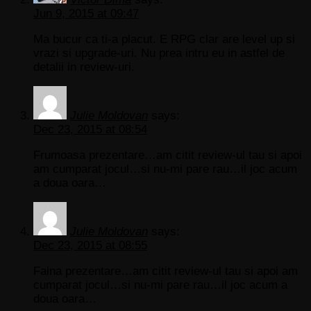
Jun 9, 2015 at 09:47
Ma bucur ca ti-a placut. E RPG clar are level up si
vrazi si upgrade-uri. Nu prea intru eu in astfel de
detalii in review-uri.
Julie Moldovan
says:
Dec 23, 2015 at 08:54
Frumoasa prezentare…am citit review-ul tau si apoi
am cumparat jocul…si nu-mi pare rau…il joc acum
a doua oara…
Julie Moldovan
says:
Dec 23, 2015 at 08:55
Faina prezentare…am citit review-ul tau si apoi am
cumparat jocul…si nu-mi pare rau…il joc acum a
doua oara…