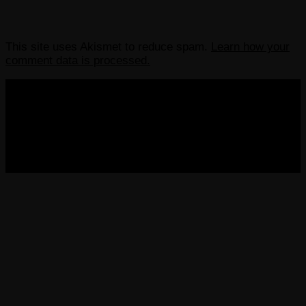
This site uses Akismet to reduce spam.
Learn how your
comment data is processed.
COPYRIGHT 2013-2025 VICTORDIMA.NET. ALL
RIGHTS RESERVED.