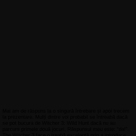
Mai am de răspuns la o singură întrebare și apoi trecem
la prezentare. Mulți dintre voi probabil se întreabă dacă
se pot bucura de Witcher 3: Wild Hunt dacă nu au
parcurs primele două jocuri. Răspunsul meu este: “da!”.
The Witcher 3 face o treabă excelentă prin a introduce