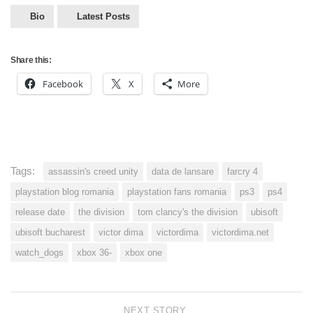
Bio
Latest Posts
Share this:
Facebook
X
More
Tags:
assassin's creed unity
data de lansare
farcry 4
playstation blog romania
playstation fans romania
ps3
ps4
release date
the division
tom clancy's the division
ubisoft
ubisoft bucharest
victor dima
victordima
victordima.net
watch_dogs
xbox 36-
xbox one
NEXT STORY