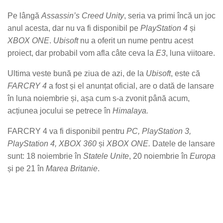
Pe lângă
Assassin’s Creed Unity
, seria va primi încă un joc
anul acesta, dar nu va fi disponibil pe
PlayStation 4
și
XBOX ONE
.
Ubisoft
nu a oferit un nume pentru acest
proiect, dar probabil vom afla câte ceva la
E3
, luna viitoare.
Ultima veste bună pe ziua de azi, de la
Ubisoft
, este că
FARCRY 4
a fost și el anunțat oficial, are o dată de lansare
în luna noiembrie și, așa cum s-a zvonit până acum,
acțiunea jocului se petrece în
Himalaya.
FARCRY 4 va fi disponibil pentru
PC, PlayStation 3,
PlayStation 4, XBOX 360
și
XBOX ONE.
Datele de lansare
sunt: 18 noiembrie în
Statele Unite
, 20 noiembrie în
Europa
și pe 21 în
Marea Britanie
.