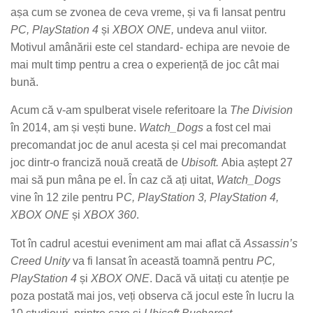
așa cum se zvonea de ceva vreme, și va fi lansat pentru
PC, PlayStation 4
și
XBOX ONE,
undeva anul viitor.
Motivul amânării este cel standard- echipa are nevoie de
mai mult timp pentru a crea o experiență de joc cât mai
bună.
Acum că v-am spulberat visele referitoare la
The Division
în 2014, am și vești bune.
Watch_Dogs
a fost cel mai
precomandat joc de anul acesta și cel mai precomandat
joc dintr-o franciză nouă creată de
Ubisoft.
Abia aștept 27
mai să pun mâna pe el. În caz că ați uitat,
Watch_Dogs
vine în 12 zile pentru P
C, PlayStation 3, PlayStation 4,
XBOX ONE
și
XBOX 360
.
Tot în cadrul acestui eveniment am mai aflat că
Assassin’s
Creed Unity
va fi lansat în această toamnă pentru
PC,
PlayStation 4
și
XBOX ONE
. Dacă vă uitați cu atenție pe
poza postată mai jos, veți observa că jocul este în lucru la