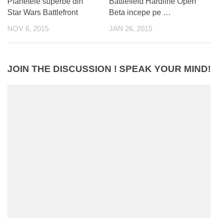
Planetele superbe din
Battlefield Hardline Open
Star Wars Battlefront
Beta incepe pe …
NOV 6, 2015
JAN 26, 2015
JOIN THE DISCUSSION ! SPEAK YOUR MIND!