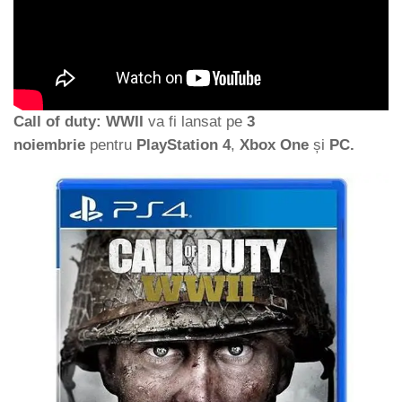
Call of duty: WWII
va fi lansat pe
3
noiembrie
pentru
PlayStation 4
,
Xbox One
și
PC.