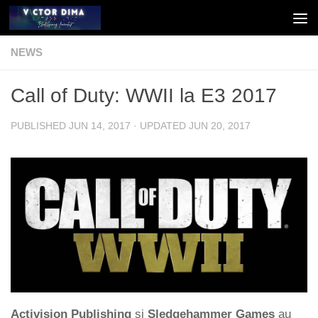
Skip to content
NEWS
Call of Duty: WWII la E3 2017
PUBLISHED
JUN 14, 2017
· UPDATED
JUN 20, 2017
Activision Publishing
și
Sledgehammer Games
au