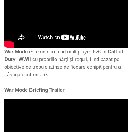
War Mode
este un nou mod multiplayer 6v6 în
Call of
Duty: WWII
cu propriile hărți și reguli, fiind bazat pe
obiective ce trebuie atinse de fiecare echipă pentru a
câștiga confruntarea.
War Mode Briefing Trailer