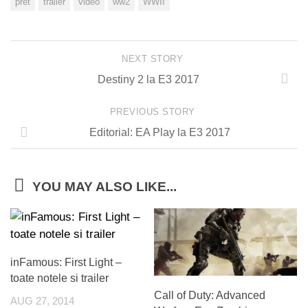
pret
trailer
video
ww2
WWII
NEXT STORY
Destiny 2 la E3 2017
PREVIOUS STORY
Editorial: EA Play la E3 2017
YOU MAY ALSO LIKE...
inFamous: First Light –
toate notele si trailer
Call of Duty: Advanced
AUG 27, 2014