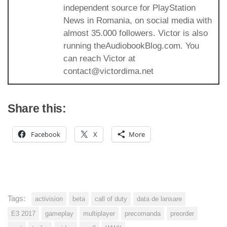
independent source for PlayStation
News in Romania, on social media with
almost 35.000 followers. Victor is also
running theAudiobookBlog.com. You
can reach Victor at
contact@victordima.net
Share this:
Facebook
X
More
Tags:
activision
beta
call of duty
data de lansare
E3 2017
gameplay
multiplayer
precomanda
preorder