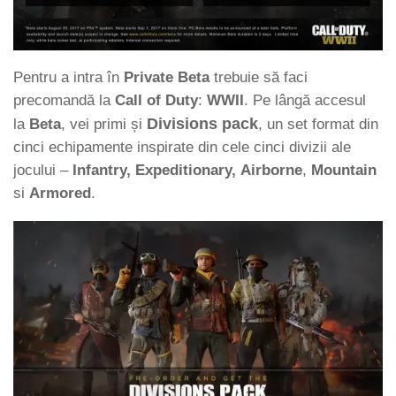
Pentru a intra în
Private Beta
trebuie să faci
precomandă la
Call of Duty
:
WWII
. Pe lângă accesul
Divisions pack
la
Beta
, vei primi și
, un set format din
cinci echipamente inspirate din cele cinci divizii ale
jocului –
Infantry,
Expeditionary,
Airborne
,
Mountain
si
Armored
.