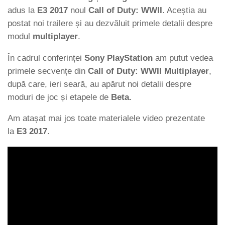
adus la
E3 2017
noul
Call of Duty: WWII
. Aceștia au
postat noi trailere și au dezvăluit primele detalii despre
modul
multiplayer
.
În cadrul conferinței
Sony PlayStation
am putut vedea
primele secvențe din
Call of Duty: WWII Multiplayer
,
după care, ieri seară, au apărut noi detalii despre
moduri de joc și etapele de
Beta.
Am atașat mai jos toate materialele video prezentate
la
E3 2017
.